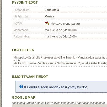
KYYDIN TIEDOT
Lähtöpaikka:
Janakkala
Määränpää:
Vantaa
Tyyppi:
(toistuva meno-paluu)
Menomatka:
ma ti ke to pe (klo 06:00)
Paluumatka:
ma ti ke to pe (klo 15:00)
LISÄTIETOJA
Kimppakyytiä tarjolla / hakusessa välille Turenki - Vantaa. Ajoissa ja m
sopia.
Matka on Turenki - Vantaa vanha Nurmijärventie 62, lähellä kehä III riste
ILMOITTAJAN TIEDOT
Kirjaudu sisään nähdäksesi yhteystiedot.
GOOGLE MAP
Reitti on suuntaa-antava. Ota yhteyttä ilmoittajaan saadaksesi lisätietoja.