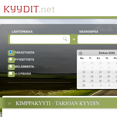
LÄHTÖPAIKKA
MÄÄRÄNPÄÄ
TARJOTUISTA
Elokuu
2026
Ma
Ti
Ke
To
Pe
PYYDETYISTÄ
27
28
29
30
MOLEMMISTA
3
4
5
6
10
11
12
13
+/-3 PÄIVÄÄ
17
18
19
20
24
25
26
27
31
1
2
3
KIMPPAKYYTI - TARJOAN KYYDIN