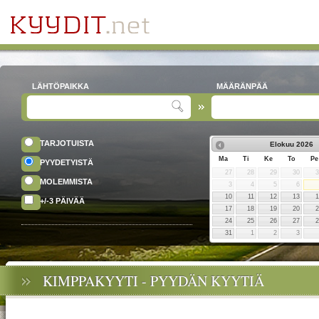
LÄHTÖPAIKKA
MÄÄRÄNPÄÄ
TARJOTUISTA
Elokuu
2026
Ma
Ti
Ke
To
Pe
PYYDETYISTÄ
27
28
29
30
MOLEMMISTA
3
4
5
6
10
11
12
13
+/-3 PÄIVÄÄ
17
18
19
20
24
25
26
27
31
1
2
3
KIMPPAKYYTI - PYYDÄN KYYTIÄ