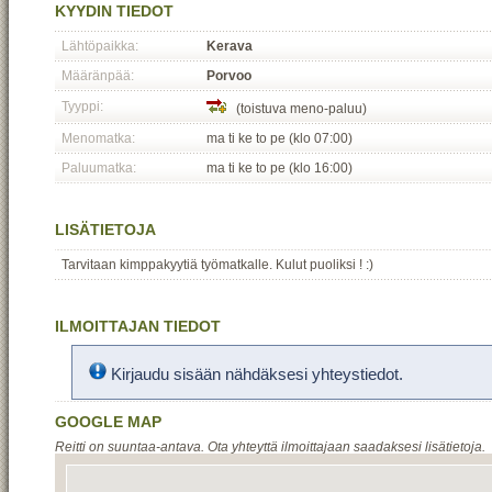
KYYDIN TIEDOT
Lähtöpaikka:
Kerava
Määränpää:
Porvoo
Tyyppi:
(toistuva meno-paluu)
Menomatka:
ma ti ke to pe (klo 07:00)
Paluumatka:
ma ti ke to pe (klo 16:00)
LISÄTIETOJA
Tarvitaan kimppakyytiä työmatkalle. Kulut puoliksi ! :)
ILMOITTAJAN TIEDOT
Kirjaudu sisään nähdäksesi yhteystiedot.
GOOGLE MAP
Reitti on suuntaa-antava. Ota yhteyttä ilmoittajaan saadaksesi lisätietoja.