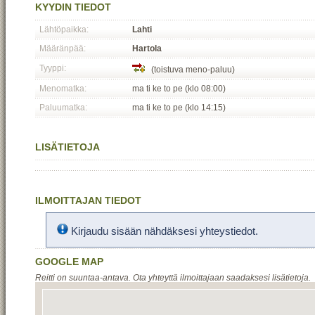
KYYDIN TIEDOT
Lähtöpaikka:
Lahti
Määränpää:
Hartola
Tyyppi:
(toistuva meno-paluu)
Menomatka:
ma ti ke to pe (klo 08:00)
Paluumatka:
ma ti ke to pe (klo 14:15)
LISÄTIETOJA
ILMOITTAJAN TIEDOT
Kirjaudu sisään nähdäksesi yhteystiedot.
GOOGLE MAP
Reitti on suuntaa-antava. Ota yhteyttä ilmoittajaan saadaksesi lisätietoja.