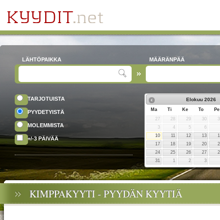
LÄHTÖPAIKKA
MÄÄRÄNPÄÄ
TARJOTUISTA
Elokuu
2026
Ma
Ti
Ke
To
Pe
PYYDETYISTÄ
27
28
29
30
MOLEMMISTA
3
4
5
6
10
11
12
13
+/-3 PÄIVÄÄ
17
18
19
20
24
25
26
27
31
1
2
3
KIMPPAKYYTI - PYYDÄN KYYTIÄ