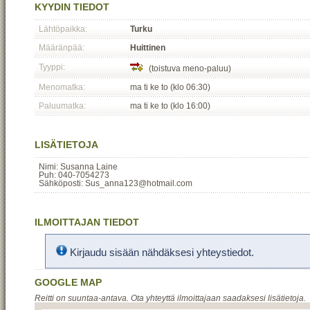
KYYDIN TIEDOT
Lähtöpaikka:
Turku
Määränpää:
Huittinen
Tyyppi:
(toistuva meno-paluu)
Menomatka:
ma ti ke to (klo 06:30)
Paluumatka:
ma ti ke to (klo 16:00)
LISÄTIETOJA
Nimi: Susanna Laine
Puh: 040-7054273
Sähköposti: Sus_anna123@hotmail.com
ILMOITTAJAN TIEDOT
Kirjaudu sisään nähdäksesi yhteystiedot.
GOOGLE MAP
Reitti on suuntaa-antava. Ota yhteyttä ilmoittajaan saadaksesi lisätietoja.