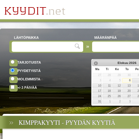
LÄHTÖPAIKKA
MÄÄRÄNPÄÄ
TARJOTUISTA
Elokuu
2026
Ma
Ti
Ke
To
Pe
PYYDETYISTÄ
27
28
29
30
MOLEMMISTA
3
4
5
6
10
11
12
13
+/-3 PÄIVÄÄ
17
18
19
20
24
25
26
27
31
1
2
3
KIMPPAKYYTI - PYYDÄN KYYTIÄ