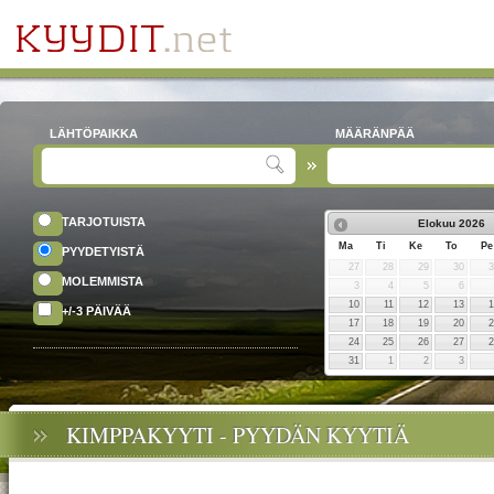
LÄHTÖPAIKKA
MÄÄRÄNPÄÄ
TARJOTUISTA
Elokuu
2026
Ma
Ti
Ke
To
Pe
PYYDETYISTÄ
27
28
29
30
MOLEMMISTA
3
4
5
6
10
11
12
13
+/-3 PÄIVÄÄ
17
18
19
20
24
25
26
27
31
1
2
3
KIMPPAKYYTI - PYYDÄN KYYTIÄ