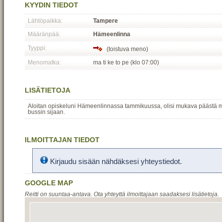
KYYDIN TIEDOT
Lähtöpaikka:
Tampere
Määränpää:
Hämeenlinna
Tyyppi:
(toistuva meno)
Menomatka:
ma ti ke to pe (klo 07:00)
LISÄTIETOJA
Aloitan opiskeluni Hämeenlinnassa tammikuussa, olisi mukava päästä m
bussin sijaan.
ILMOITTAJAN TIEDOT
Kirjaudu sisään nähdäksesi yhteystiedot.
GOOGLE MAP
Reitti on suuntaa-antava. Ota yhteyttä ilmoittajaan saadaksesi lisätietoja.