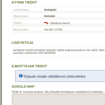
KYYDIN TIEDOT
Lähtöpaikka:
Seinäjoki
Määränpää:
Helsinki
Tyyppi:
(toistuva meno)
Menomatka:
ma (klo 12:00)
LISÄTIETOJA
tarvitsisin kyytiä seinäjoki-helsinki välille.kulkuneuvolla ei ole väliä. liit
suoraan numeroon 044-9456998
ILMOITTAJAN TIEDOT
Kirjaudu sisään nähdäksesi yhteystiedot.
GOOGLE MAP
Reitti on suuntaa-antava. Ota yhteyttä ilmoittajaan saadaksesi lisätietoja.