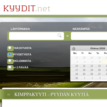
LÄHTÖPAIKKA
MÄÄRÄNPÄÄ
TARJOTUISTA
Elokuu
2026
Ma
Ti
Ke
To
Pe
PYYDETYISTÄ
27
28
29
30
MOLEMMISTA
3
4
5
6
10
11
12
13
+/-3 PÄIVÄÄ
17
18
19
20
24
25
26
27
31
1
2
3
KIMPPAKYYTI - PYYDÄN KYYTIÄ