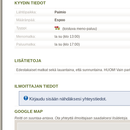
KYYDIN TIEDOT
Lähtöpaikka:
Paimio
Määränpää:
Espoo
Tyyppi:
(toistuva meno-paluu)
Menomatka:
la su (klo 13:00)
Paluumatka:
la su (klo 17:00)
LISÄTIETOJA
Edestakaiset matkat sekä lauantaina, että sunnuntaina. HUOM! Vain paril
ILMOITTAJAN TIEDOT
Kirjaudu sisään nähdäksesi yhteystiedot.
GOOGLE MAP
Reitti on suuntaa-antava. Ota yhteyttä ilmoittajaan saadaksesi lisätietoja.