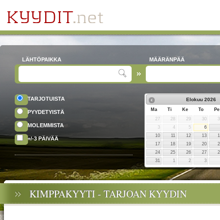
LÄHTÖPAIKKA
MÄÄRÄNPÄÄ
TARJOTUISTA
Elokuu
2026
Ma
Ti
Ke
To
Pe
PYYDETYISTÄ
27
28
29
30
MOLEMMISTA
3
4
5
6
10
11
12
13
+/-3 PÄIVÄÄ
17
18
19
20
24
25
26
27
31
1
2
3
KIMPPAKYYTI - TARJOAN KYYDIN