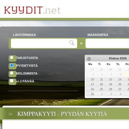
LÄHTÖPAIKKA
MÄÄRÄNPÄÄ
TARJOTUISTA
Elokuu
2026
Ma
Ti
Ke
To
Pe
PYYDETYISTÄ
27
28
29
30
MOLEMMISTA
3
4
5
6
10
11
12
13
+/-3 PÄIVÄÄ
17
18
19
20
24
25
26
27
31
1
2
3
KIMPPAKYYTI - PYYDÄN KYYTIÄ