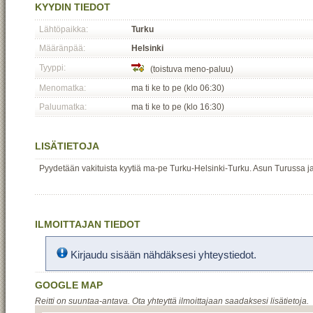
KYYDIN TIEDOT
Lähtöpaikka:
Turku
Määränpää:
Helsinki
Tyyppi:
(toistuva meno-paluu)
Menomatka:
ma ti ke to pe (klo 06:30)
Paluumatka:
ma ti ke to pe (klo 16:30)
LISÄTIETOJA
Pyydetään vakituista kyytiä ma-pe Turku-Helsinki-Turku. Asun Turussa j
ILMOITTAJAN TIEDOT
Kirjaudu sisään nähdäksesi yhteystiedot.
GOOGLE MAP
Reitti on suuntaa-antava. Ota yhteyttä ilmoittajaan saadaksesi lisätietoja.