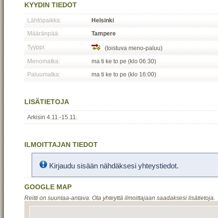
KYYDIN TIEDOT
Lähtöpaikka:
Helsinki
Määränpää:
Tampere
Tyyppi:
(toistuva meno-paluu)
Menomatka:
ma ti ke to pe (klo 06:30)
Paluumatka:
ma ti ke to pe (klo 16:00)
LISÄTIETOJA
Arkisin 4.11.-15.11.
ILMOITTAJAN TIEDOT
Kirjaudu sisään nähdäksesi yhteystiedot.
GOOGLE MAP
Reitti on suuntaa-antava. Ota yhteyttä ilmoittajaan saadaksesi lisätietoja.