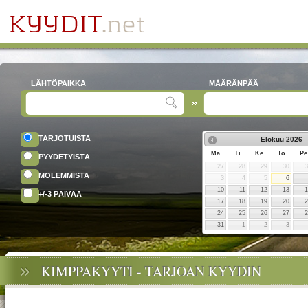
LÄHTÖPAIKKA
MÄÄRÄNPÄÄ
TARJOTUISTA
Elokuu
2026
Ma
Ti
Ke
To
Pe
PYYDETYISTÄ
27
28
29
30
MOLEMMISTA
3
4
5
6
10
11
12
13
+/-3 PÄIVÄÄ
17
18
19
20
24
25
26
27
31
1
2
3
KIMPPAKYYTI - TARJOAN KYYDIN