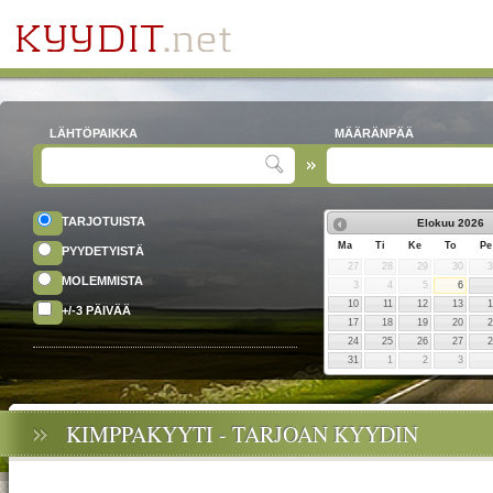
LÄHTÖPAIKKA
MÄÄRÄNPÄÄ
TARJOTUISTA
Elokuu
2026
Ma
Ti
Ke
To
Pe
PYYDETYISTÄ
27
28
29
30
MOLEMMISTA
3
4
5
6
10
11
12
13
+/-3 PÄIVÄÄ
17
18
19
20
24
25
26
27
31
1
2
3
KIMPPAKYYTI - TARJOAN KYYDIN