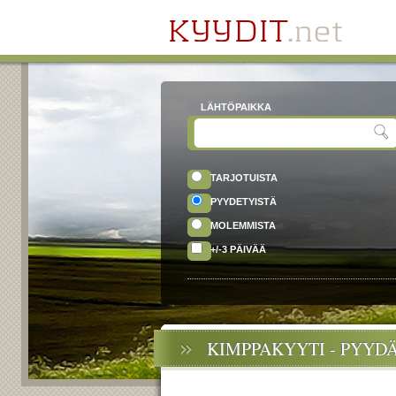
LÄHTÖPAIKKA
TARJOTUISTA
PYYDETYISTÄ
MOLEMMISTA
+/-3 PÄIVÄÄ
KIMPPAKYYTI - PYYD