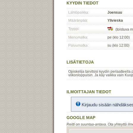
KYYDIN TIEDOT
Lähtöpaikka:
Joensuu
Määränpää:
Ylivieska
Tyyppi:
(toistuva m
Menomatka:
pe (klo 12:00)
Paluumatka:
su (klo 12:00)
LISÄTIETOJA
Opiskelija tarvitsisi kyydin periaatteella
viikonloppuisin. Ja käy vaikka vain Kuop
ILMOITTAJAN TIEDOT
Kirjaudu sisään nähdäksesi
GOOGLE MAP
Reitti on suuntaa-antava. Ota yhteyttä ilm