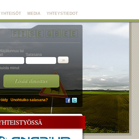
YHTEISÖT
MEDIA
YHTEYSTIEDOT
🇫🇮
🇸🇪
🇬🇧
🇪🇪
ttäjätunnus tai
il
Salasana
uista minut
Lisää ilmoitus
röidy
Unohtuiko salasana?
YHTEISTYÖSSÄ