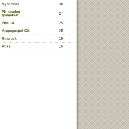
Mynämäki
36
PK-seudun
27
työmatkat
Piiru 14
25
Vappugospel XXL
25
Ruisrock
19
Atlas
16