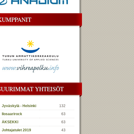
KUMPPANIT
SUURIMMAT YHTEISÖT
Jyväskylä - Helsinki
132
Ilosaarirock
63
ÄKSEKKI
63
Johtajatulet 2019
43