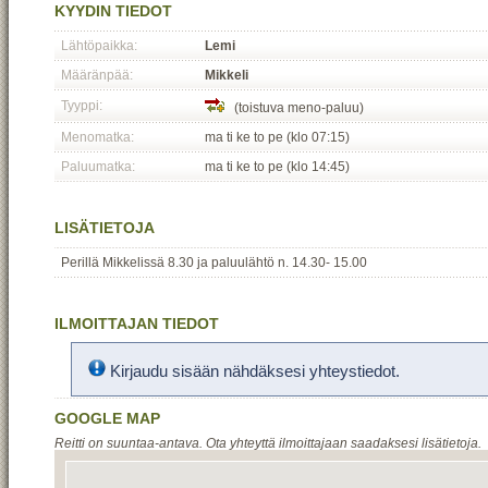
KYYDIN TIEDOT
Lähtöpaikka:
Lemi
Määränpää:
Mikkeli
Tyyppi:
(toistuva meno-paluu)
Menomatka:
ma ti ke to pe (klo 07:15)
Paluumatka:
ma ti ke to pe (klo 14:45)
LISÄTIETOJA
Perillä Mikkelissä 8.30 ja paluulähtö n. 14.30- 15.00
ILMOITTAJAN TIEDOT
Kirjaudu sisään nähdäksesi yhteystiedot.
GOOGLE MAP
Reitti on suuntaa-antava. Ota yhteyttä ilmoittajaan saadaksesi lisätietoja.