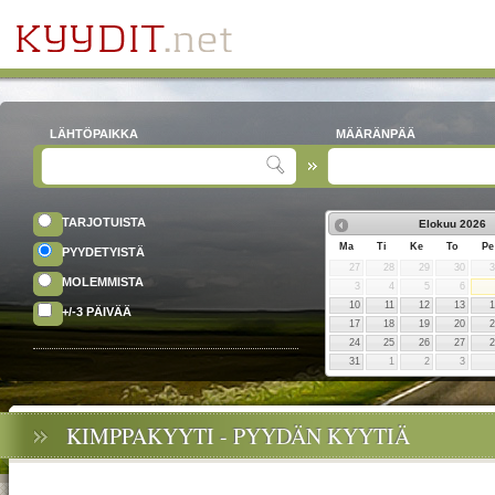
LÄHTÖPAIKKA
MÄÄRÄNPÄÄ
TARJOTUISTA
Elokuu
2026
Ma
Ti
Ke
To
Pe
PYYDETYISTÄ
27
28
29
30
MOLEMMISTA
3
4
5
6
10
11
12
13
+/-3 PÄIVÄÄ
17
18
19
20
24
25
26
27
31
1
2
3
KIMPPAKYYTI - PYYDÄN KYYTIÄ