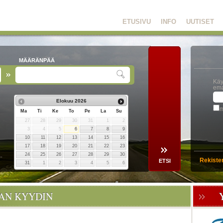
ETUSIVU
INFO
UUTISET
MÄÄRÄNPÄÄ
Käy
ema
Elokuu
2026
m
Ma
Ti
Ke
To
Pe
La
Su
27
28
29
30
31
1
2
3
4
5
6
7
8
9
10
11
12
13
14
15
16
17
18
19
20
21
22
23
24
25
26
27
28
29
30
Rekiste
31
1
2
3
4
5
6
OAN KYYDIN