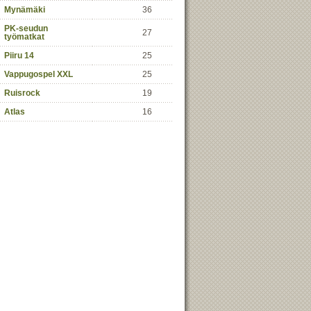
Mynämäki
36
PK-seudun
27
työmatkat
Piiru 14
25
Vappugospel XXL
25
Ruisrock
19
Atlas
16