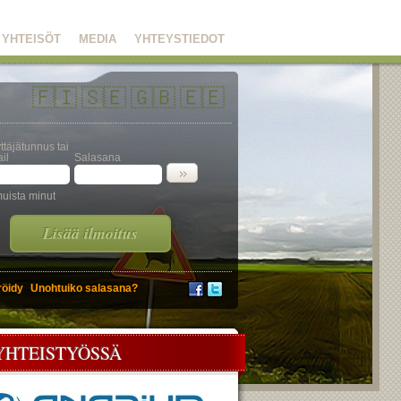
YHTEISÖT
MEDIA
YHTEYSTIEDOT
🇫🇮
🇸🇪
🇬🇧
🇪🇪
ttäjätunnus tai
il
Salasana
uista minut
Lisää ilmoitus
röidy
Unohtuiko salasana?
YHTEISTYÖSSÄ