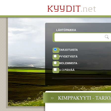
LÄHTÖPAIKKA
TARJOTUISTA
PYYDETYISTÄ
MOLEMMISTA
+/-3 PÄIVÄÄ
KIMPPAKYYTI - TARJ