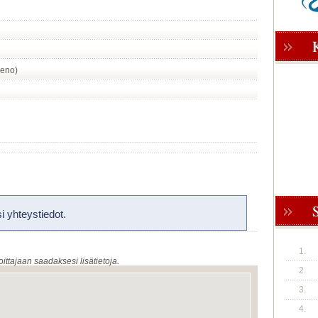
meno)
 yhteystiedot.
1.
oittajaan saadaksesi lisätietoja.
2.
3.
4.