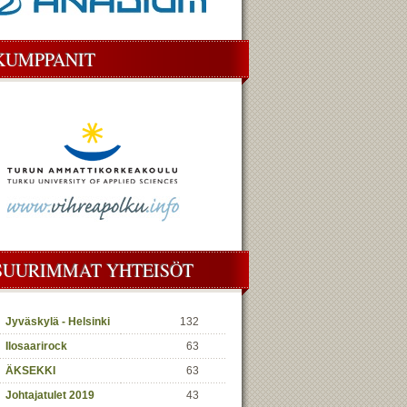
KUMPPANIT
SUURIMMAT YHTEISÖT
Jyväskylä - Helsinki
132
Ilosaarirock
63
ÄKSEKKI
63
Johtajatulet 2019
43