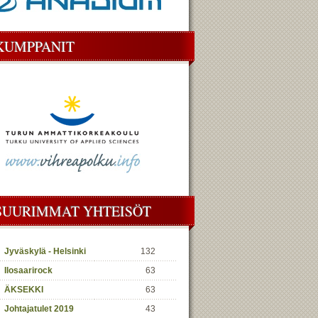
KUMPPANIT
SUURIMMAT YHTEISÖT
Jyväskylä - Helsinki
132
Ilosaarirock
63
ÄKSEKKI
63
Johtajatulet 2019
43