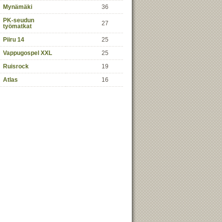
Mynämäki
36
PK-seudun
27
työmatkat
Piiru 14
25
Vappugospel XXL
25
Ruisrock
19
Atlas
16