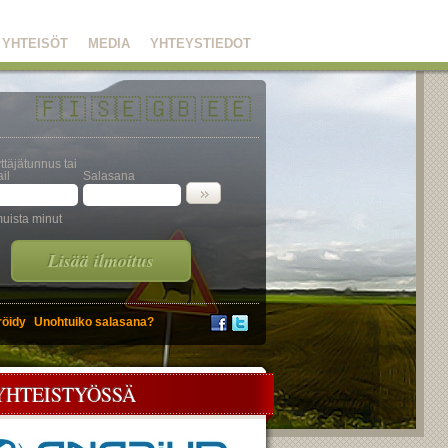
YHTEISÖT
MEDIA
YHTEYSTIEDOT
🇫🇮
🇸🇪
🇬🇧
🇪🇪
ttäjätunnus tai
il
Salasana
uista minut
Lisää ilmoitus
röidy
Unohtuiko salasana?
YHTEISTYÖSSÄ