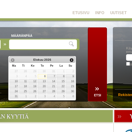
ETUSIVU
INFO
UUTISET
MÄÄRÄNPÄÄ
Käy
ema
Elokuu
2026
m
Ma
Ti
Ke
To
Pe
La
Su
27
28
29
30
31
1
2
3
4
5
6
7
8
9
10
11
12
13
14
15
16
17
18
19
20
21
22
23
24
25
26
27
28
29
30
Rekiste
31
1
2
3
4
5
6
ÄN KYYTIÄ