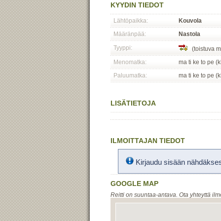
KYYDIN TIEDOT
Lähtöpaikka:
Kouvola
Määränpää:
Nastola
Tyyppi:
(toistuva m
Menomatka:
ma ti ke to pe (
Paluumatka:
ma ti ke to pe (
LISÄTIETOJA
ILMOITTAJAN TIEDOT
Kirjaudu sisään nähdäksesi
GOOGLE MAP
Reitti on suuntaa-antava. Ota yhteyttä ilm