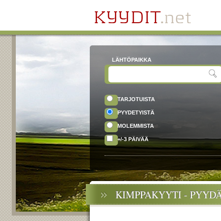
LÄHTÖPAIKKA
TARJOTUISTA
PYYDETYISTÄ
MOLEMMISTA
+/-3 PÄIVÄÄ
KIMPPAKYYTI - PYYD