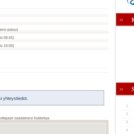
eno-paluu)
klo 06:45)
klo 16:00)
 yhteystiedot.
1.
2.
oittajaan saadaksesi lisätietoja.
3.
4.