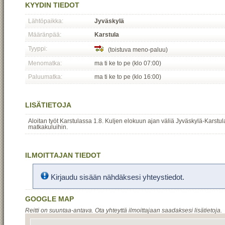
KYYDIN TIEDOT
Lähtöpaikka:
Jyväskylä
Määränpää:
Karstula
Tyyppi:
(toistuva meno-paluu)
Menomatka:
ma ti ke to pe (klo 07:00)
Paluumatka:
ma ti ke to pe (klo 16:00)
LISÄTIETOJA
Aloitan työt Karstulassa 1.8. Kuljen elokuun ajan väliä Jyväskylä-Karstul
matkakuluihin.
ILMOITTAJAN TIEDOT
Kirjaudu sisään nähdäksesi yhteystiedot.
GOOGLE MAP
Reitti on suuntaa-antava. Ota yhteyttä ilmoittajaan saadaksesi lisätietoja.