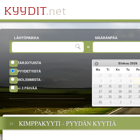
LÄHTÖPAIKKA
MÄÄRÄNPÄÄ
TARJOTUISTA
Elokuu
2026
Ma
Ti
Ke
To
Pe
PYYDETYISTÄ
27
28
29
30
MOLEMMISTA
3
4
5
6
10
11
12
13
+/-3 PÄIVÄÄ
17
18
19
20
24
25
26
27
31
1
2
3
KIMPPAKYYTI - PYYDÄN KYYTIÄ