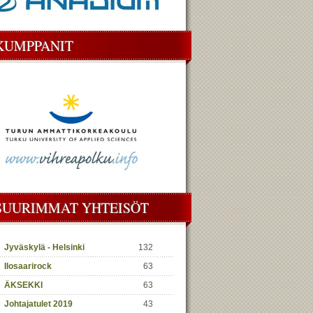
KUMPPANIT
SUURIMMAT YHTEISÖT
Jyväskylä - Helsinki
132
Ilosaarirock
63
ÄKSEKKI
63
Johtajatulet 2019
43