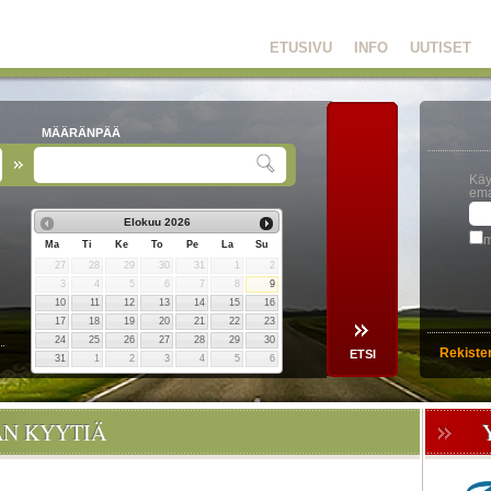
ETUSIVU
INFO
UUTISET
MÄÄRÄNPÄÄ
Käy
ema
Elokuu
2026
m
Ma
Ti
Ke
To
Pe
La
Su
27
28
29
30
31
1
2
3
4
5
6
7
8
9
10
11
12
13
14
15
16
17
18
19
20
21
22
23
24
25
26
27
28
29
30
Rekiste
31
1
2
3
4
5
6
ÄN KYYTIÄ