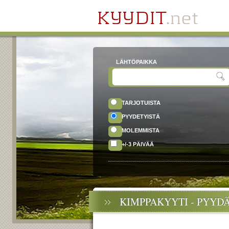
LÄHTÖPAIKKA
TARJOTUISTA
PYYDETYISTÄ
MOLEMMISTA
+/-3 PÄIVÄÄ
KIMPPAKYYTI - PYYD