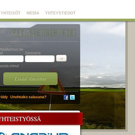
YHTEISÖT
MEDIA
YHTEYSTIEDOT
🇫🇮
🇸🇪
🇬🇧
🇪🇪
ttäjätunnus tai
il
Salasana
uista minut
Lisää ilmoitus
röidy
Unohtuiko salasana?
YHTEISTYÖSSÄ