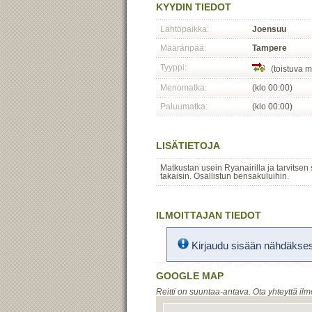
KYYDIN TIEDOT
Lähtöpaikka:
Joensuu
Määränpää:
Tampere
Tyyppi:
(toistuva m
Menomatka:
(klo 00:00)
Paluumatka:
(klo 00:00)
LISÄTIETOJA
Matkustan usein Ryanairilla ja tarvitse
takaisin. Osallistun bensakuluihin.
ILMOITTAJAN TIEDOT
Kirjaudu sisään nähdäksesi
GOOGLE MAP
Reitti on suuntaa-antava. Ota yhteyttä ilm