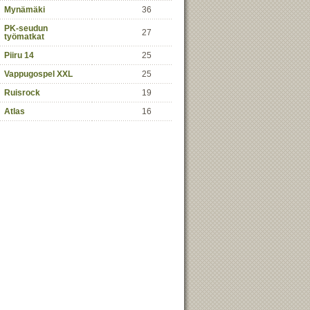
Mynämäki
36
PK-seudun
27
työmatkat
Piiru 14
25
Vappugospel XXL
25
Ruisrock
19
Atlas
16