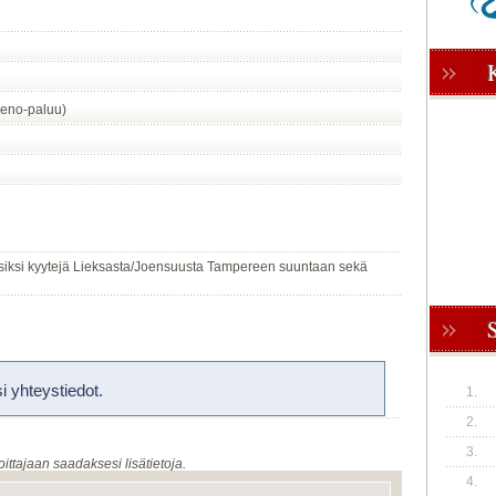
eno-paluu)
n siksi kyytejä Lieksasta/Joensuusta Tampereen suuntaan sekä
 yhteystiedot.
1.
2.
3.
oittajaan saadaksesi lisätietoja.
4.