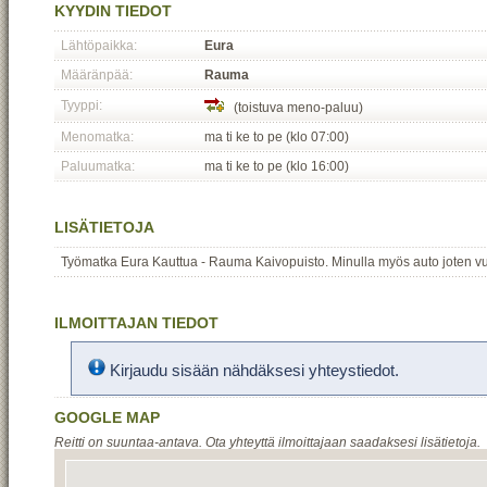
KYYDIN TIEDOT
Lähtöpaikka:
Eura
Määränpää:
Rauma
Tyyppi:
(toistuva meno-paluu)
Menomatka:
ma ti ke to pe (klo 07:00)
Paluumatka:
ma ti ke to pe (klo 16:00)
LISÄTIETOJA
Työmatka Eura Kauttua - Rauma Kaivopuisto. Minulla myös auto joten vu
ILMOITTAJAN TIEDOT
Kirjaudu sisään nähdäksesi yhteystiedot.
GOOGLE MAP
Reitti on suuntaa-antava. Ota yhteyttä ilmoittajaan saadaksesi lisätietoja.