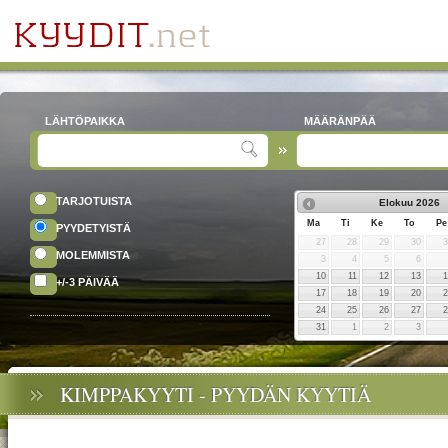
LÄHTÖPAIKKA
MÄÄRÄNPÄÄ
TARJOTUISTA
Elokuu
2026
Ma
Ti
Ke
To
Pe
PYYDETYISTÄ
27
28
29
30
MOLEMMISTA
3
4
5
6
10
11
12
13
+/-3 PÄIVÄÄ
17
18
19
20
24
25
26
27
31
1
2
3
KIMPPAKYYTI - PYYDÄN KYYTIÄ