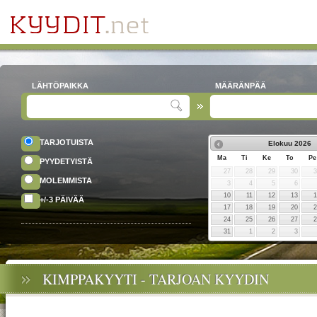
LÄHTÖPAIKKA
MÄÄRÄNPÄÄ
TARJOTUISTA
Elokuu
2026
Ma
Ti
Ke
To
Pe
PYYDETYISTÄ
27
28
29
30
MOLEMMISTA
3
4
5
6
10
11
12
13
+/-3 PÄIVÄÄ
17
18
19
20
24
25
26
27
31
1
2
3
KIMPPAKYYTI - TARJOAN KYYDIN