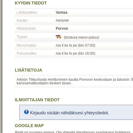
KYYDIN TIEDOT
Lähtöpaikka:
Vantaa
Kautta:
Helsinki
Määränpää:
Porvoo
Tyyppi:
(toistuva meno-paluu)
Menomatka:
ma ti ke to pe (klo 07:00)
Paluumatka:
ma ti ke to pe (klo 16:00)
LISÄTIETOJA
Arkisin Tikkurilasta Herttonimen kautta Porvoon keskustaan ja takaisin.
kanssamatkustajien kesken tasan.
ILMOITTAJAN TIEDOT
Kirjaudu sisään nähdäksesi yhteystiedot.
GOOGLE MAP
Reitti on suuntaa-antava. Ota yhteyttä ilmoittajaan saadaksesi lisätietoja.