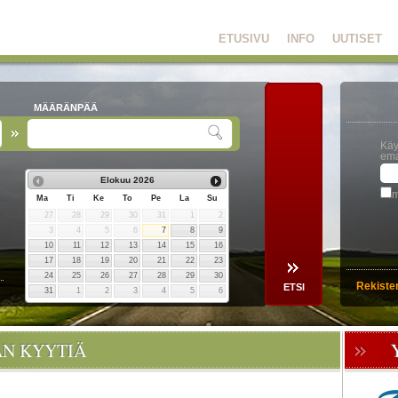
ETUSIVU
INFO
UUTISET
MÄÄRÄNPÄÄ
Käy
ema
Elokuu
2026
m
Ma
Ti
Ke
To
Pe
La
Su
27
28
29
30
31
1
2
3
4
5
6
7
8
9
10
11
12
13
14
15
16
17
18
19
20
21
22
23
24
25
26
27
28
29
30
Rekiste
31
1
2
3
4
5
6
ÄN KYYTIÄ