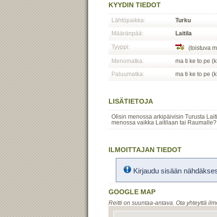
KYYDIN TIEDOT
Lähtöpaikka:
Turku
Määränpää:
Laitila
Tyyppi:
(toistuva m
Menomatka:
ma ti ke to pe (
Paluumatka:
ma ti ke to pe (
LISÄTIETOJA
Olisin menossa arkipäivisin Turusta Laiti
menossa vaikka Laitilaan tai Raumalle?
ILMOITTAJAN TIEDOT
Kirjaudu sisään nähdäksesi
GOOGLE MAP
Reitti on suuntaa-antava. Ota yhteyttä ilm