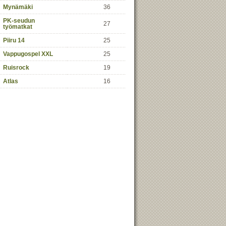
Mynämäki
36
PK-seudun
27
työmatkat
Piiru 14
25
Vappugospel XXL
25
Ruisrock
19
Atlas
16