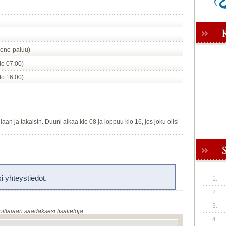
eno-paluu)
klo 07:00)
klo 16:00)
laan ja takaisin. Duuni alkaa klo 08 ja loppuu klo 16, jos joku olisi
 yhteystiedot.
1.
2.
3.
oittajaan saadaksesi lisätietoja.
4.