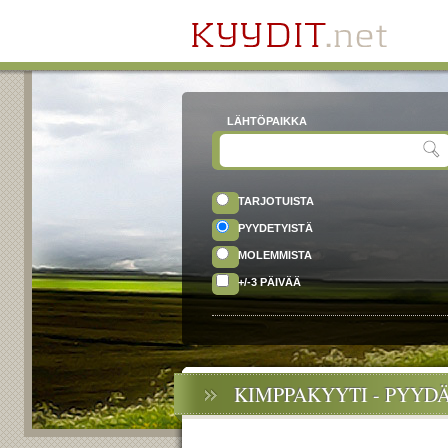
LÄHTÖPAIKKA
TARJOTUISTA
PYYDETYISTÄ
MOLEMMISTA
+/-3 PÄIVÄÄ
KIMPPAKYYTI - PYYD