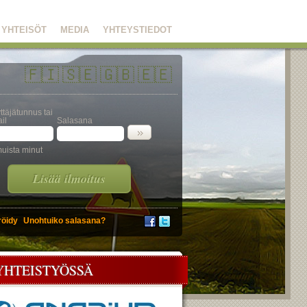
YHTEISÖT
MEDIA
YHTEYSTIEDOT
🇫🇮
🇸🇪
🇬🇧
🇪🇪
ttäjätunnus tai
il
Salasana
uista minut
Lisää ilmoitus
röidy
Unohtuiko salasana?
YHTEISTYÖSSÄ