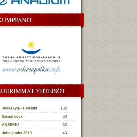
KUMPPANIT
SUURIMMAT YHTEISÖT
Jyväskylä - Helsinki
132
Ilosaarirock
63
ÄKSEKKI
63
Johtajatulet 2019
43