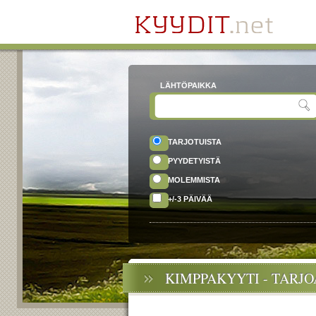
LÄHTÖPAIKKA
TARJOTUISTA
PYYDETYISTÄ
MOLEMMISTA
+/-3 PÄIVÄÄ
KIMPPAKYYTI - TARJ