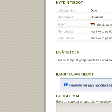
KYYDIN TIEDOT
Lähtöpaikka:
Oulu
Määränpää:
Oulainen
Tyyppi:
(toistuva m
Menomatka:
ma ti ke to pe (
Paluumatka:
ma ti ke to pe (
LISÄTIETOJA
Jos on kimppakyytejä tarvitsevia ottakaa
ILMOITTAJAN TIEDOT
Kirjaudu sisään nähdäksesi
GOOGLE MAP
Reitti on suuntaa-antava. Ota yhteyttä ilm