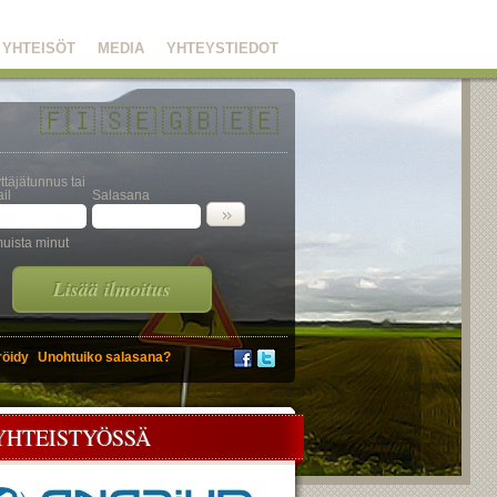
YHTEISÖT
MEDIA
YHTEYSTIEDOT
🇫🇮
🇸🇪
🇬🇧
🇪🇪
ttäjätunnus tai
il
Salasana
uista minut
Lisää ilmoitus
röidy
Unohtuiko salasana?
YHTEISTYÖSSÄ