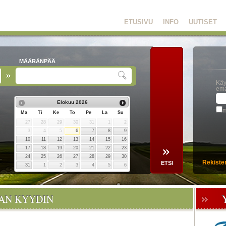
ETUSIVU
INFO
UUTISET
MÄÄRÄNPÄÄ
Käy
ema
Elokuu
2026
m
Ma
Ti
Ke
To
Pe
La
Su
27
28
29
30
31
1
2
3
4
5
6
7
8
9
10
11
12
13
14
15
16
17
18
19
20
21
22
23
24
25
26
27
28
29
30
Rekiste
31
1
2
3
4
5
6
OAN KYYDIN