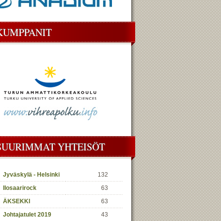
KUMPPANIT
SUURIMMAT YHTEISÖT
Jyväskylä - Helsinki
132
Ilosaarirock
63
ÄKSEKKI
63
Johtajatulet 2019
43