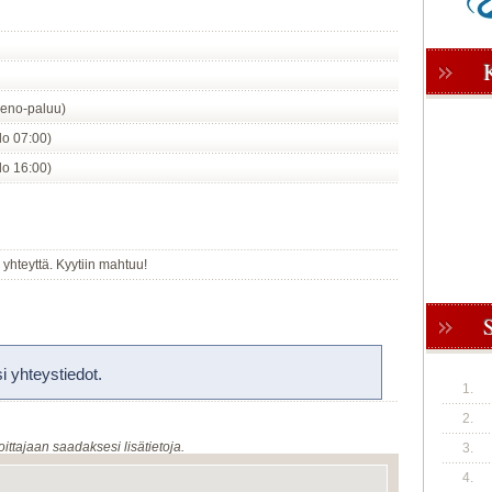
eno-paluu)
klo 07:00)
klo 16:00)
 yhteyttä. Kyytiin mahtuu!
 yhteystiedot.
1.
2.
oittajaan saadaksesi lisätietoja.
3.
4.