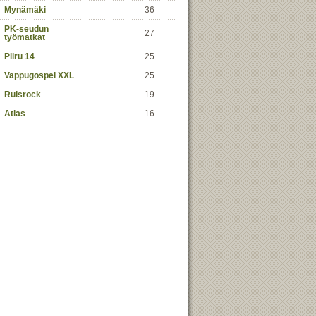
Mynämäki
36
PK-seudun
27
työmatkat
Piiru 14
25
Vappugospel XXL
25
Ruisrock
19
Atlas
16