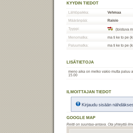
KYYDIN TIEDOT
Lähtöpaikka:
Vehmaa
Määränpää:
Raisio
Tyyppi:
(toistuva m
Menomatka:
ma ti ke to pe (
Paluumatka:
ma ti ke to pe (
LISÄTIETOJA
meno aika on melko vakio mutta paluu aja
15.00
ILMOITTAJAN TIEDOT
Kirjaudu sisään nähdäksesi
GOOGLE MAP
Reitti on suuntaa-antava. Ota yhteyttä ilm