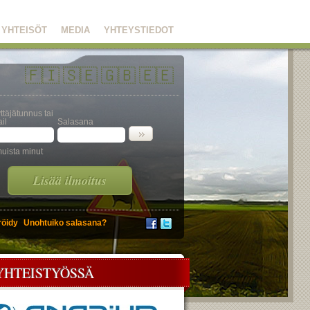
YHTEISÖT
MEDIA
YHTEYSTIEDOT
🇫🇮
🇸🇪
🇬🇧
🇪🇪
ttäjätunnus tai
il
Salasana
uista minut
Lisää ilmoitus
röidy
Unohtuiko salasana?
YHTEISTYÖSSÄ