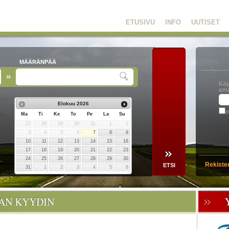
ETUSIVU
INFO
UUTISET
MÄÄRÄNPÄÄ
Käy
ema
Elokuu
2026
m
Ma
Ti
Ke
To
Pe
La
Su
27
28
29
30
31
1
2
3
4
5
6
7
8
9
10
11
12
13
14
15
16
17
18
19
20
21
22
23
24
25
26
27
28
29
30
Rekiste
31
1
2
3
4
5
6
OAN KYYDIN