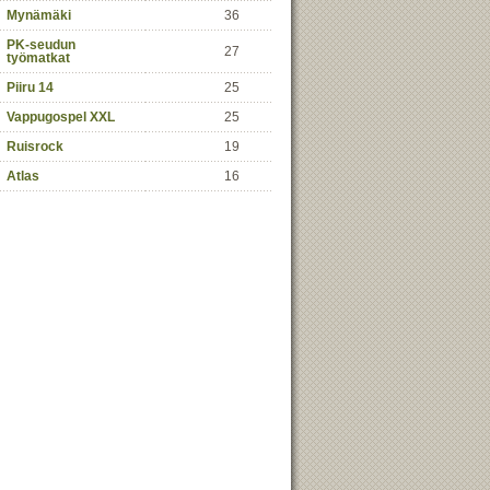
Mynämäki
36
PK-seudun
27
työmatkat
Piiru 14
25
Vappugospel XXL
25
Ruisrock
19
Atlas
16