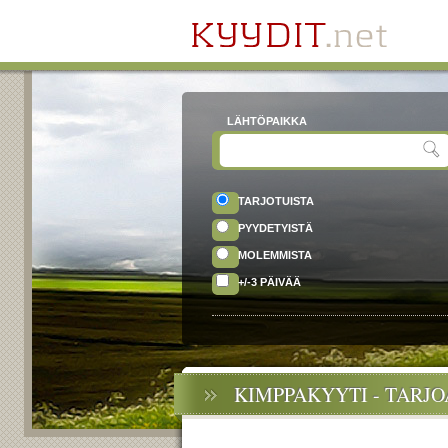
LÄHTÖPAIKKA
TARJOTUISTA
PYYDETYISTÄ
MOLEMMISTA
+/-3 PÄIVÄÄ
KIMPPAKYYTI - TARJ