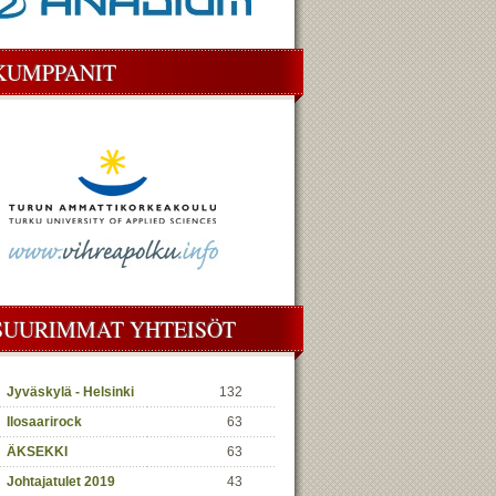
KUMPPANIT
SUURIMMAT YHTEISÖT
Jyväskylä - Helsinki
132
Ilosaarirock
63
ÄKSEKKI
63
Johtajatulet 2019
43