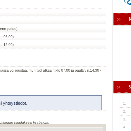
eno-paluu)
klo 06:00)
klo 15:00)
ssa voi joustaa, mun työt alkaa n.klo 07.00 ja päättyy n.14.30 -
 yhteystiedot.
1.
2.
3.
oittajaan saadaksesi lisätietoja.
4.