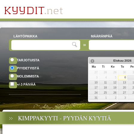
LÄHTÖPAIKKA
MÄÄRÄNPÄÄ
TARJOTUISTA
Elokuu
2026
Ma
Ti
Ke
To
Pe
PYYDETYISTÄ
27
28
29
30
MOLEMMISTA
3
4
5
6
10
11
12
13
+/-3 PÄIVÄÄ
17
18
19
20
24
25
26
27
31
1
2
3
KIMPPAKYYTI - PYYDÄN KYYTIÄ