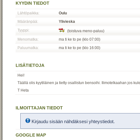
KYYDIN TIEDOT
Lähtöpaikka:
Oulu
Määränpää:
Ylivieska
Tyyppi:
(toistuva meno-paluu)
Menomatka:
ma ti ke to pe (klo 07:00)
Paluumatka:
ma ti ke to pe (klo 16:00)
LISÄTIETOJA
Hei!
Täällä olis kyytiläinen ja tietty osallistun bensoihi. Ilimotelkaahan jos kule
T Heta
ILMOITTAJAN TIEDOT
Kirjaudu sisään nähdäksesi yhteystiedot.
GOOGLE MAP