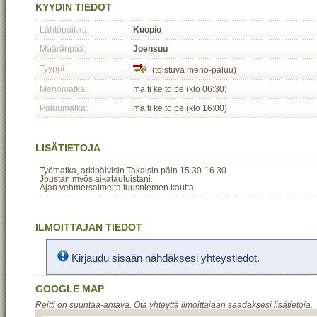
KYYDIN TIEDOT
Lähtöpaikka:
Kuopio
Määränpää:
Joensuu
Tyyppi:
(toistuva meno-paluu)
Menomatka:
ma ti ke to pe (klo 06:30)
Paluumatka:
ma ti ke to pe (klo 16:00)
LISÄTIETOJA
Työmatka, arkipäivisin.Takaisin päin 15.30-16.30
Joustan myös aikatauluistani.
Ajan vehmersalmelta tuusniemen kautta
ILMOITTAJAN TIEDOT
Kirjaudu sisään nähdäksesi yhteystiedot.
GOOGLE MAP
Reitti on suuntaa-antava. Ota yhteyttä ilmoittajaan saadaksesi lisätietoja.