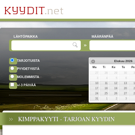
LÄHTÖPAIKKA
MÄÄRÄNPÄÄ
TARJOTUISTA
Elokuu
2026
Ma
Ti
Ke
To
Pe
PYYDETYISTÄ
27
28
29
30
MOLEMMISTA
3
4
5
6
10
11
12
13
+/-3 PÄIVÄÄ
17
18
19
20
24
25
26
27
31
1
2
3
KIMPPAKYYTI - TARJOAN KYYDIN