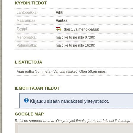
KYYDIN TIEDOT
Lähtöpaikka:
Vihti
Määränpää:
Vantaa
Tyyppi:
(toistuva meno-paluu)
Menomatka:
ma ti ke to pe (klo 07:00)
Paluumatka:
ma ti ke to pe (klo 16:30)
LISÄTIETOJA
Ajan reittiä Nummela - Vantaanlaakso. Olen 50:en mies.
ILMOITTAJAN TIEDOT
Kirjaudu sisään nähdäksesi yhteystiedot.
GOOGLE MAP
Reitti on suuntaa-antava. Ota yhteyttä ilmoittajaan saadaksesi lisätietoja.