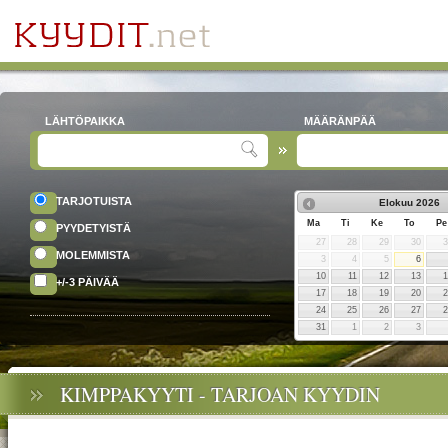
LÄHTÖPAIKKA
MÄÄRÄNPÄÄ
TARJOTUISTA
Elokuu
2026
Ma
Ti
Ke
To
Pe
PYYDETYISTÄ
27
28
29
30
MOLEMMISTA
3
4
5
6
10
11
12
13
+/-3 PÄIVÄÄ
17
18
19
20
24
25
26
27
31
1
2
3
KIMPPAKYYTI - TARJOAN KYYDIN