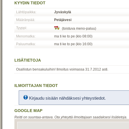
KYYDIN TIEDOT
Lähtöpaikka:
Jyväskylä
Määränpää:
Petäjävesi
Tyyppi:
(toistuva meno-paluu)
Menomatka:
ma ti ke to pe (klo 08:00)
Paluumatka:
ma ti ke to pe (klo 16:00)
LISÄTIETOJA
Osallistun bensakuluihin! Ilmoitus voimassa 31.7.2012 asti.
ILMOITTAJAN TIEDOT
Kirjaudu sisään nähdäksesi yhteystiedot.
GOOGLE MAP
Reitti on suuntaa-antava. Ota yhteyttä ilmoittajaan saadaksesi lisätietoja.