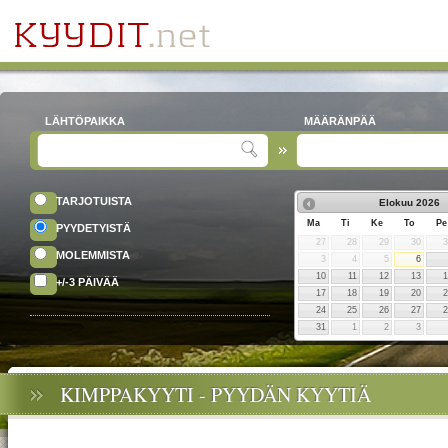
LÄHTÖPAIKKA
MÄÄRÄNPÄÄ
TARJOTUISTA
Elokuu
2026
Ma
Ti
Ke
To
Pe
PYYDETYISTÄ
27
28
29
30
MOLEMMISTA
3
4
5
6
10
11
12
13
+/-3 PÄIVÄÄ
17
18
19
20
24
25
26
27
31
1
2
3
KIMPPAKYYTI - PYYDÄN KYYTIÄ