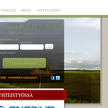
YHTEISÖT
MEDIA
YHTEYSTIEDOT
🇫🇮
🇸🇪
🇬🇧
🇪🇪
ttäjätunnus tai
il
Salasana
uista minut
Lisää ilmoitus
röidy
Unohtuiko salasana?
YHTEISTYÖSSÄ