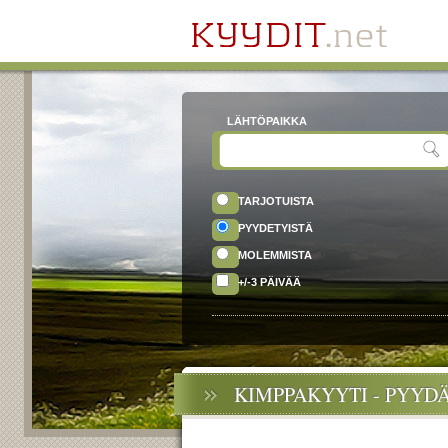
LÄHTÖPAIKKA
TARJOTUISTA
PYYDETYISTÄ
MOLEMMISTA
+/-3 PÄIVÄÄ
KIMPPAKYYTI - PYYD