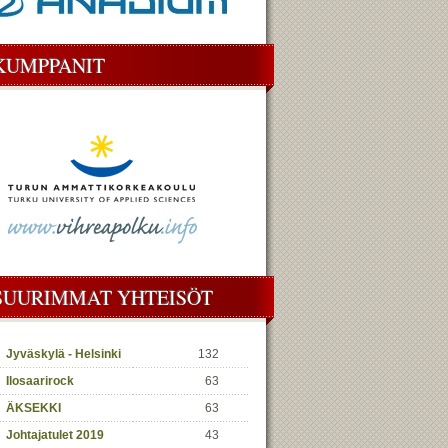
KUMPPANIT
SUURIMMAT YHTEISÖT
Jyväskylä - Helsinki
132
Ilosaarirock
63
ÄKSEKKI
63
Johtajatulet 2019
43