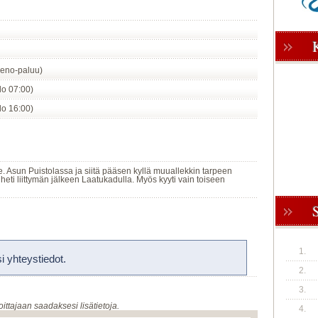
eno-paluu)
klo 07:00)
klo 16:00)
lle. Asun Puistolassa ja siitä pääsen kyllä muuallekkin tarpeen
eti liittymän jälkeen Laatukadulla. Myös kyyti vain toiseen
1.
 yhteystiedot.
2.
3.
oittajaan saadaksesi lisätietoja.
4.