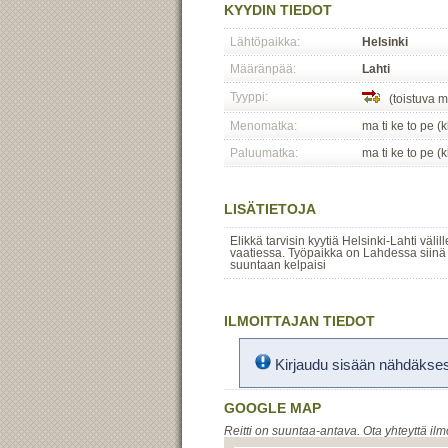
KYYDIN TIEDOT
Lähtöpaikka:
Helsinki
Määränpää:
Lahti
Tyyppi:
(toistuva m
Menomatka:
ma ti ke to pe (
Paluumatka:
ma ti ke to pe (
LISÄTIETOJA
Elikkä tarvisin kyytiä Helsinki-Lahti väli
vaatiessa. Työpaikka on Lahdessa siinä h
suuntaan kelpaisi
ILMOITTAJAN TIEDOT
Kirjaudu sisään nähdäksesi
GOOGLE MAP
Reitti on suuntaa-antava. Ota yhteyttä ilm