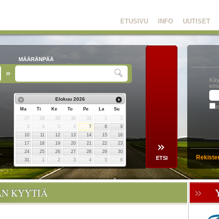
ETUSIVU
INFO
UUTISET
MÄÄRÄNPÄÄ
Käy
ema
Elokuu
2026
m
Ma
Ti
Ke
To
Pe
La
Su
27
28
29
30
31
1
2
3
4
5
6
7
8
9
10
11
12
13
14
15
16
17
18
19
20
21
22
23
24
25
26
27
28
29
30
Rekiste
31
1
2
3
4
5
6
ÄN KYYTIÄ