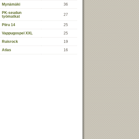
Mynämäki
36
PK-seudun
27
työmatkat
Piiru 14
25
Vappugospel XXL
25
Ruisrock
19
Atlas
16