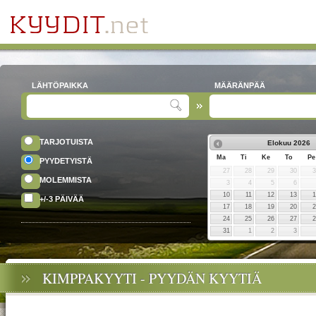
LÄHTÖPAIKKA
MÄÄRÄNPÄÄ
TARJOTUISTA
Elokuu
2026
Ma
Ti
Ke
To
Pe
PYYDETYISTÄ
27
28
29
30
MOLEMMISTA
3
4
5
6
10
11
12
13
+/-3 PÄIVÄÄ
17
18
19
20
24
25
26
27
31
1
2
3
KIMPPAKYYTI - PYYDÄN KYYTIÄ