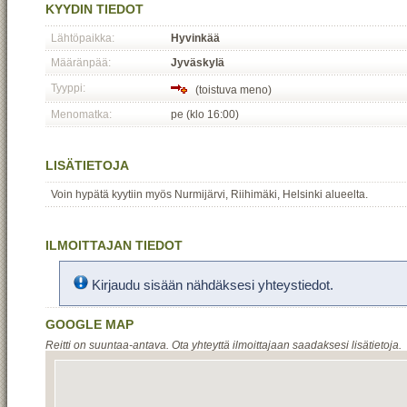
KYYDIN TIEDOT
Lähtöpaikka:
Hyvinkää
Määränpää:
Jyväskylä
Tyyppi:
(toistuva meno)
Menomatka:
pe (klo 16:00)
LISÄTIETOJA
Voin hypätä kyytiin myös Nurmijärvi, Riihimäki, Helsinki alueelta.
ILMOITTAJAN TIEDOT
Kirjaudu sisään nähdäksesi yhteystiedot.
GOOGLE MAP
Reitti on suuntaa-antava. Ota yhteyttä ilmoittajaan saadaksesi lisätietoja.