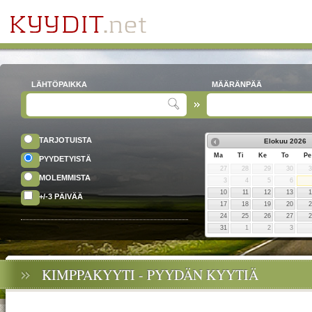
LÄHTÖPAIKKA
MÄÄRÄNPÄÄ
TARJOTUISTA
Elokuu
2026
Ma
Ti
Ke
To
Pe
PYYDETYISTÄ
27
28
29
30
MOLEMMISTA
3
4
5
6
10
11
12
13
+/-3 PÄIVÄÄ
17
18
19
20
24
25
26
27
31
1
2
3
KIMPPAKYYTI - PYYDÄN KYYTIÄ