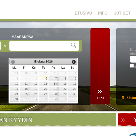
ETUSIVU
INFO
UUTISET
MÄÄRÄNPÄÄ
Käy
ema
Elokuu
2026
m
Ma
Ti
Ke
To
Pe
La
Su
27
28
29
30
31
1
2
3
4
5
6
7
8
9
10
11
12
13
14
15
16
17
18
19
20
21
22
23
24
25
26
27
28
29
30
Rekiste
31
1
2
3
4
5
6
OAN KYYDIN