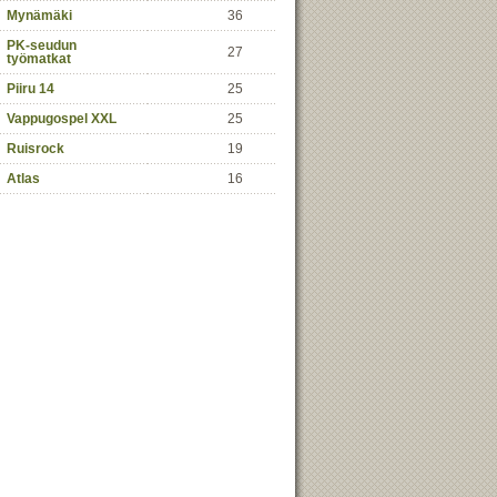
Mynämäki
36
PK-seudun
27
työmatkat
Piiru 14
25
Vappugospel XXL
25
Ruisrock
19
Atlas
16