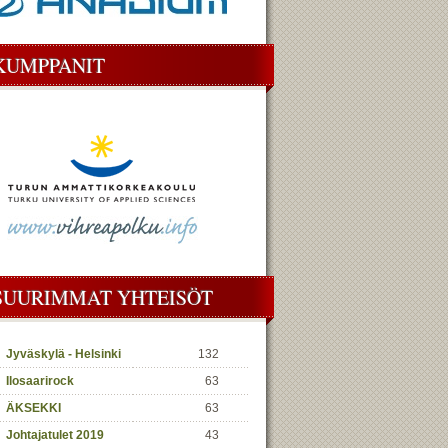
KUMPPANIT
SUURIMMAT YHTEISÖT
Jyväskylä - Helsinki
132
Ilosaarirock
63
ÄKSEKKI
63
Johtajatulet 2019
43