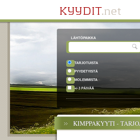
LÄHTÖPAIKKA
TARJOTUISTA
PYYDETYISTÄ
MOLEMMISTA
+/-3 PÄIVÄÄ
KIMPPAKYYTI - TARJ