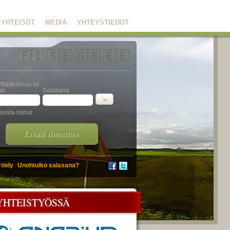
YHTEISÖT
MEDIA
YHTEYSTIEDOT
🇫🇮
🇸🇪
🇬🇧
🇪🇪
ttäjätunnus tai
il
Salasana
uista minut
Lisää ilmoitus
röidy
Unohtuiko salasana?
YHTEISTYÖSSÄ