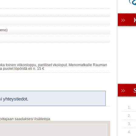
meno)
oka toinen viikonloppu, parilliset vkoloput. Menomatkalle Rauman
a puolet löpöistä eli n. 15 €
 yhteystiedot.
1.
2.
oittajaan saadaksesi lisätietoja.
3.
4.