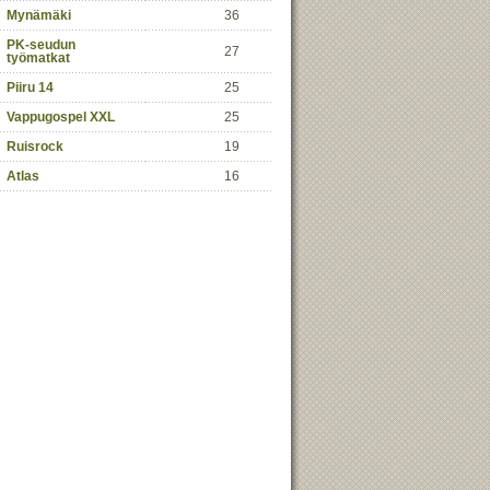
Mynämäki
36
PK-seudun
27
työmatkat
Piiru 14
25
Vappugospel XXL
25
Ruisrock
19
Atlas
16