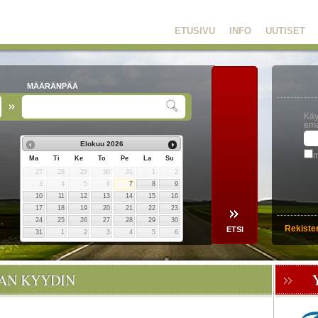
ETUSIVU
INFO
UUTISET
MÄÄRÄNPÄÄ
Käy
ema
Elokuu
2026
m
Ma
Ti
Ke
To
Pe
La
Su
27
28
29
30
31
1
2
3
4
5
6
7
8
9
10
11
12
13
14
15
16
17
18
19
20
21
22
23
24
25
26
27
28
29
30
Rekiste
31
1
2
3
4
5
6
OAN KYYDIN