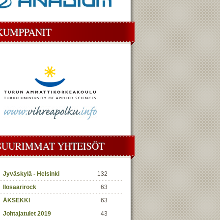
KUMPPANIT
SUURIMMAT YHTEISÖT
Jyväskylä - Helsinki
132
Ilosaarirock
63
ÄKSEKKI
63
Johtajatulet 2019
43