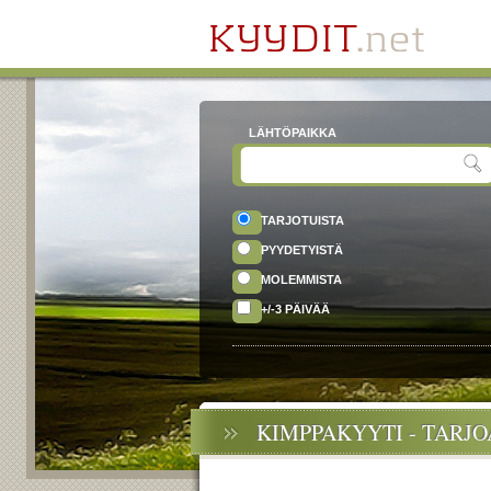
LÄHTÖPAIKKA
TARJOTUISTA
PYYDETYISTÄ
MOLEMMISTA
+/-3 PÄIVÄÄ
KIMPPAKYYTI - TARJ