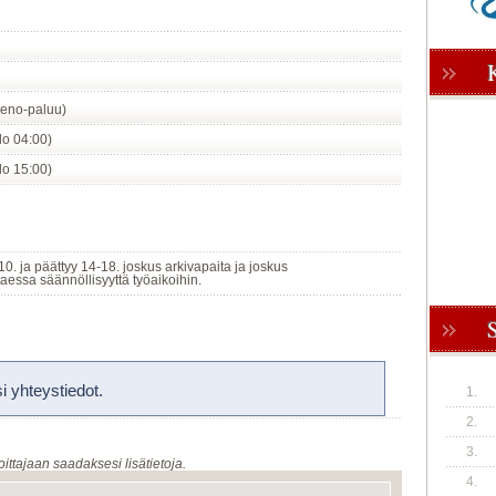
eno-paluu)
klo 04:00)
klo 15:00)
-10. ja päättyy 14-18. joskus arkivapaita ja joskus
taessa säännöllisyyttä työaikoihin.
 yhteystiedot.
1.
2.
3.
oittajaan saadaksesi lisätietoja.
4.