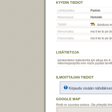
KYYDIN TIEDOT
Lähtöpaikka:
Paimio
Määränpää:
Helsinki
Tyyppi:
(toistuva m
Menomatka:
ma ti ke to pe (
Paluumatka:
ma ti ke to pe (
LISÄTIETOJA
työskentelen tukkutorilla.työ alkaa klo.6
viikonlopputyötä.voin myös pyytää tarvit
ILMOITTAJAN TIEDOT
Kirjaudu sisään nähdäksesi
GOOGLE MAP
Reitti on suuntaa-antava. Ota yhteyttä ilm