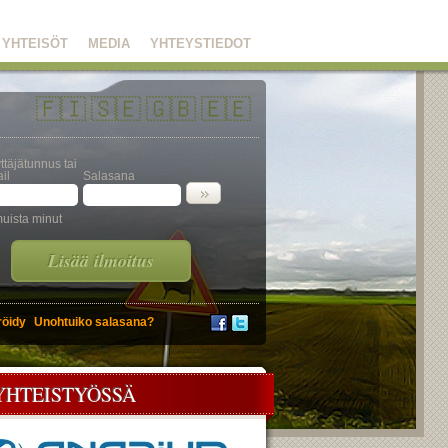
YHTEISÖT
MEDIA
YHTEYSTIEDOT
🇫🇮
🇸🇪
🇬🇧
🇪🇪
ttäjätunnus tai
il
Salasana
uista minut
Lisää ilmoitus
röidy
Unohtuiko salasana?
YHTEISTYÖSSÄ