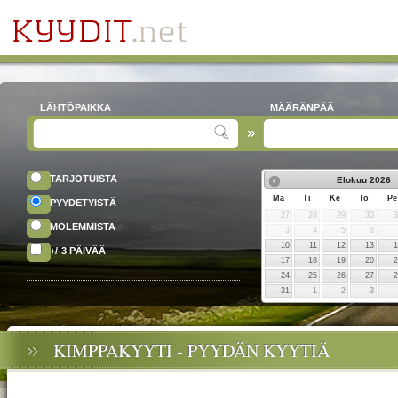
LÄHTÖPAIKKA
MÄÄRÄNPÄÄ
TARJOTUISTA
Elokuu
2026
Ma
Ti
Ke
To
Pe
PYYDETYISTÄ
27
28
29
30
MOLEMMISTA
3
4
5
6
10
11
12
13
+/-3 PÄIVÄÄ
17
18
19
20
24
25
26
27
31
1
2
3
KIMPPAKYYTI - PYYDÄN KYYTIÄ