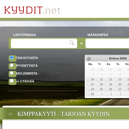
LÄHTÖPAIKKA
MÄÄRÄNPÄÄ
TARJOTUISTA
Elokuu
2026
Ma
Ti
Ke
To
Pe
PYYDETYISTÄ
27
28
29
30
MOLEMMISTA
3
4
5
6
10
11
12
13
+/-3 PÄIVÄÄ
17
18
19
20
24
25
26
27
31
1
2
3
KIMPPAKYYTI - TARJOAN KYYDIN