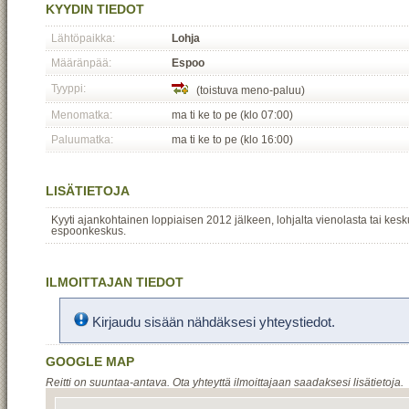
KYYDIN TIEDOT
Lähtöpaikka:
Lohja
Määränpää:
Espoo
Tyyppi:
(toistuva meno-paluu)
Menomatka:
ma ti ke to pe (klo 07:00)
Paluumatka:
ma ti ke to pe (klo 16:00)
LISÄTIETOJA
Kyyti ajankohtainen loppiaisen 2012 jälkeen, lohjalta vienolasta tai kes
espoonkeskus.
ILMOITTAJAN TIEDOT
Kirjaudu sisään nähdäksesi yhteystiedot.
GOOGLE MAP
Reitti on suuntaa-antava. Ota yhteyttä ilmoittajaan saadaksesi lisätietoja.