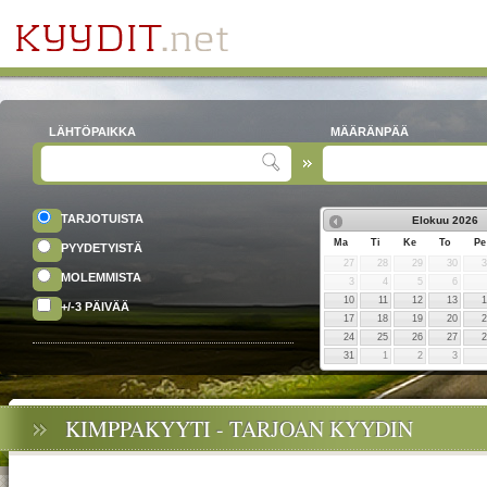
LÄHTÖPAIKKA
MÄÄRÄNPÄÄ
TARJOTUISTA
Elokuu
2026
Ma
Ti
Ke
To
Pe
PYYDETYISTÄ
27
28
29
30
MOLEMMISTA
3
4
5
6
10
11
12
13
+/-3 PÄIVÄÄ
17
18
19
20
24
25
26
27
31
1
2
3
KIMPPAKYYTI - TARJOAN KYYDIN