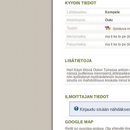
KYYDIN TIEDOT
Lähtöpaikka:
Kempele
Määränpää:
Oulu
Tyyppi:
(toistuva m
Menomatka:
ma ti ke to pe (
Paluumatka:
ma ti ke to pe (
LISÄTIETOJA
Hei! Käyn töissä Oulun Tuirassa arkisin 
näissä puitteissa mennään)Lähtöpaikka 
niin kyllästynyt myöhästeleviin busseihi
sinulla on mahdollisuus koukata minut kyy
ILMOITTAJAN TIEDOT
Kirjaudu sisään nähdäksesi
GOOGLE MAP
Reitti on suuntaa-antava. Ota yhteyttä ilm