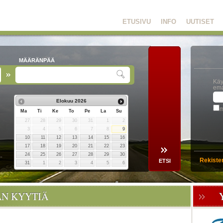
ETUSIVU
INFO
UUTISET
MÄÄRÄNPÄÄ
Käy
ema
Elokuu
2026
m
Ma
Ti
Ke
To
Pe
La
Su
27
28
29
30
31
1
2
3
4
5
6
7
8
9
10
11
12
13
14
15
16
17
18
19
20
21
22
23
24
25
26
27
28
29
30
Rekiste
31
1
2
3
4
5
6
ÄN KYYTIÄ