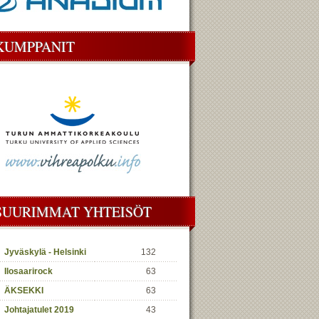
KUMPPANIT
SUURIMMAT YHTEISÖT
Jyväskylä - Helsinki
132
Ilosaarirock
63
ÄKSEKKI
63
Johtajatulet 2019
43