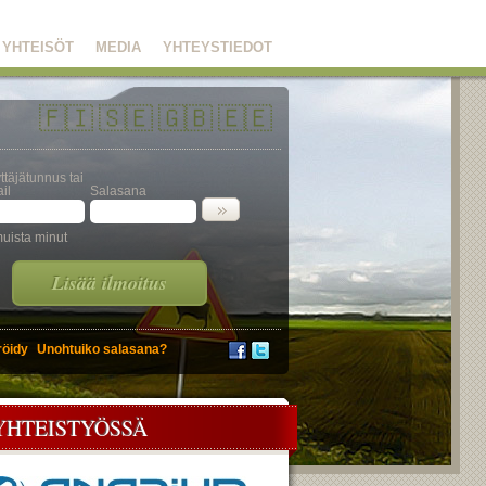
YHTEISÖT
MEDIA
YHTEYSTIEDOT
🇫🇮
🇸🇪
🇬🇧
🇪🇪
ttäjätunnus tai
il
Salasana
uista minut
Lisää ilmoitus
röidy
Unohtuiko salasana?
YHTEISTYÖSSÄ