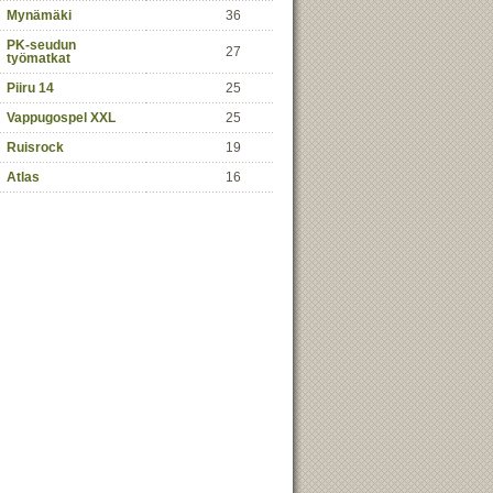
Mynämäki
36
PK-seudun
27
työmatkat
Piiru 14
25
Vappugospel XXL
25
Ruisrock
19
Atlas
16