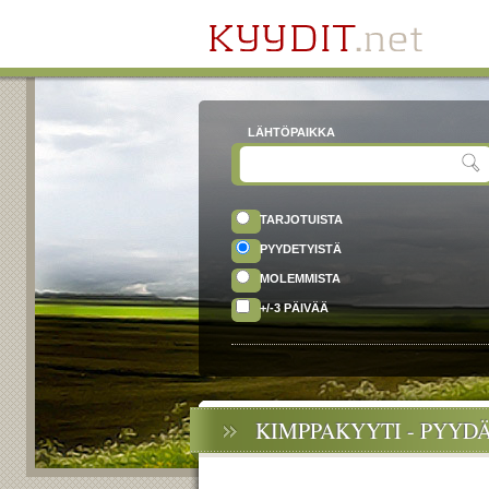
LÄHTÖPAIKKA
TARJOTUISTA
PYYDETYISTÄ
MOLEMMISTA
+/-3 PÄIVÄÄ
KIMPPAKYYTI - PYYD