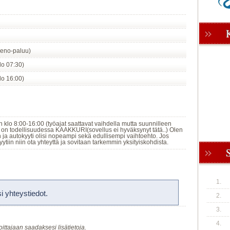
eno-paluu)
klo 07:30)
klo 16:00)
n klo 8:00-16:00 (työajat saattavat vaihdella mutta suunnilleen
on todellisuudessa KAAKKURI(sovellus ei hyväksynyt tätä..) Olen
n ja autokyyti olisi nopeampi sekä edullisempi vaihtoehto. Jos
tiin niin ota yhteyttä ja sovitaan tarkemmin yksityiskohdista.
1.
 yhteystiedot.
2.
3.
4.
oittajaan saadaksesi lisätietoja.