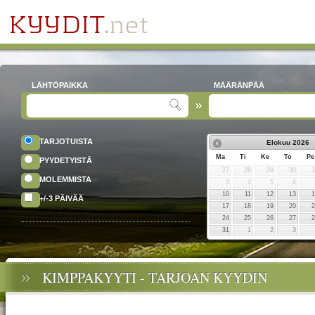
LÄHTÖPAIKKA
MÄÄRÄNPÄÄ
TARJOTUISTA
Elokuu
2026
Ma
Ti
Ke
To
Pe
PYYDETYISTÄ
27
28
29
30
MOLEMMISTA
3
4
5
6
10
11
12
13
+/-3 PÄIVÄÄ
17
18
19
20
24
25
26
27
31
1
2
3
KIMPPAKYYTI - TARJOAN KYYDIN