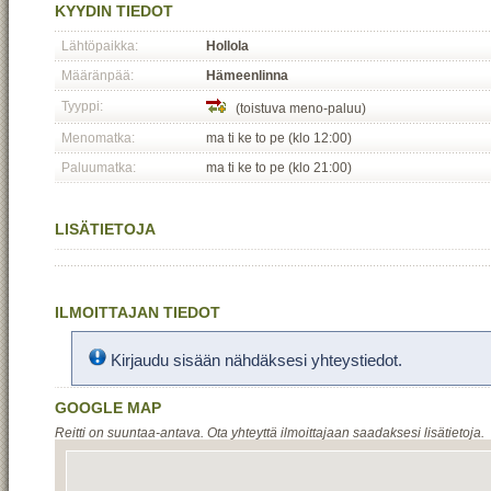
KYYDIN TIEDOT
Lähtöpaikka:
Hollola
Määränpää:
Hämeenlinna
Tyyppi:
(toistuva meno-paluu)
Menomatka:
ma ti ke to pe (klo 12:00)
Paluumatka:
ma ti ke to pe (klo 21:00)
LISÄTIETOJA
ILMOITTAJAN TIEDOT
Kirjaudu sisään nähdäksesi yhteystiedot.
GOOGLE MAP
Reitti on suuntaa-antava. Ota yhteyttä ilmoittajaan saadaksesi lisätietoja.