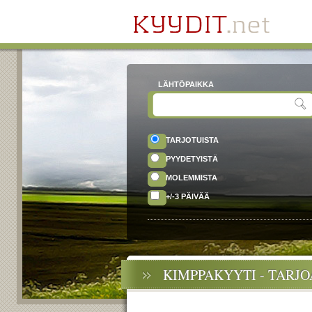
LÄHTÖPAIKKA
TARJOTUISTA
PYYDETYISTÄ
MOLEMMISTA
+/-3 PÄIVÄÄ
KIMPPAKYYTI - TARJ