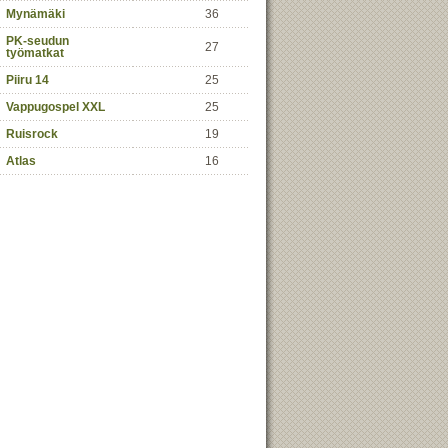
Mynämäki
36
PK-seudun
27
työmatkat
Piiru 14
25
Vappugospel XXL
25
Ruisrock
19
Atlas
16