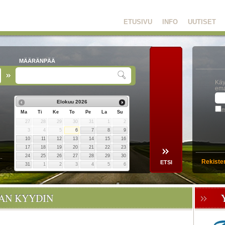
ETUSIVU
INFO
UUTISET
MÄÄRÄNPÄÄ
Käy
ema
Elokuu
2026
m
Ma
Ti
Ke
To
Pe
La
Su
27
28
29
30
31
1
2
3
4
5
6
7
8
9
10
11
12
13
14
15
16
17
18
19
20
21
22
23
24
25
26
27
28
29
30
Rekiste
31
1
2
3
4
5
6
OAN KYYDIN