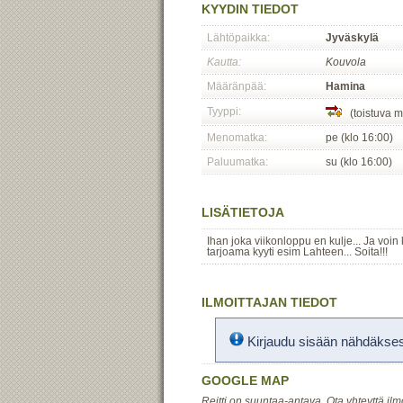
KYYDIN TIEDOT
Lähtöpaikka:
Jyväskylä
Kautta:
Kouvola
Määränpää:
Hamina
Tyyppi:
(toistuva m
Menomatka:
pe (klo 16:00)
Paluumatka:
su (klo 16:00)
LISÄTIETOJA
Ihan joka viikonloppu en kulje... Ja vo
tarjoama kyyti esim Lahteen... Soita!!!
ILMOITTAJAN TIEDOT
Kirjaudu sisään nähdäksesi
GOOGLE MAP
Reitti on suuntaa-antava. Ota yhteyttä ilm