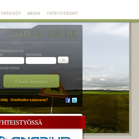
YHTEISÖT
MEDIA
YHTEYSTIEDOT
🇫🇮
🇸🇪
🇬🇧
🇪🇪
ttäjätunnus tai
il
Salasana
uista minut
Lisää ilmoitus
röidy
Unohtuiko salasana?
YHTEISTYÖSSÄ