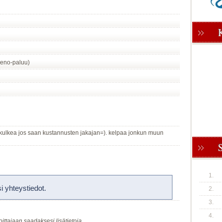
eno-paluu)
in kulkea jos saan kustannusten jakajan=). kelpaa jonkun muun
1.
 yhteystiedot.
2.
3.
4.
oittajaan saadaksesi lisätietoja.