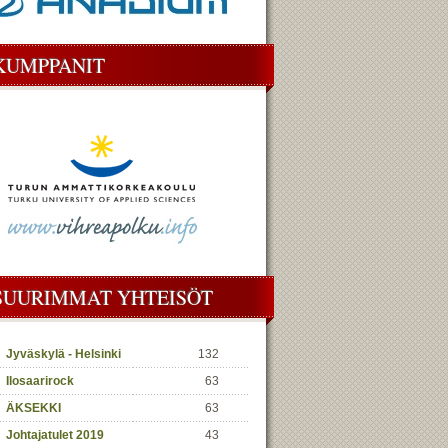
KUMPPANIT
SUURIMMAT YHTEISÖT
Jyväskylä - Helsinki
132
Ilosaarirock
63
ÄKSEKKI
63
Johtajatulet 2019
43