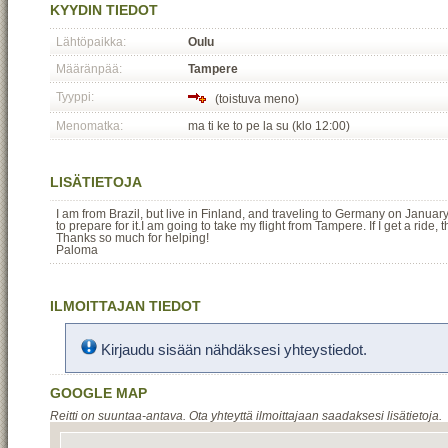
KYYDIN TIEDOT
Lähtöpaikka:
Oulu
Määränpää:
Tampere
Tyyppi:
(toistuva meno)
Menomatka:
ma ti ke to pe la su (klo 12:00)
LISÄTIETOJA
I am from Brazil, but live in Finland, and traveling to Germany on January 
to prepare for it.I am going to take my flight from Tampere. If I get a ride, 
Thanks so much for helping!
Paloma
ILMOITTAJAN TIEDOT
Kirjaudu sisään nähdäksesi yhteystiedot.
GOOGLE MAP
Reitti on suuntaa-antava. Ota yhteyttä ilmoittajaan saadaksesi lisätietoja.