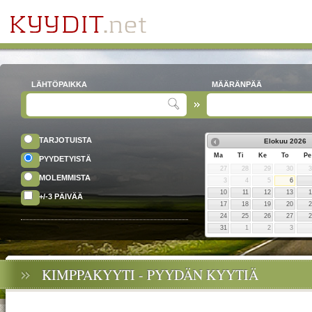
LÄHTÖPAIKKA
MÄÄRÄNPÄÄ
TARJOTUISTA
Elokuu
2026
Ma
Ti
Ke
To
Pe
PYYDETYISTÄ
27
28
29
30
MOLEMMISTA
3
4
5
6
10
11
12
13
+/-3 PÄIVÄÄ
17
18
19
20
24
25
26
27
31
1
2
3
KIMPPAKYYTI - PYYDÄN KYYTIÄ