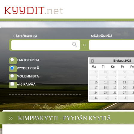
LÄHTÖPAIKKA
MÄÄRÄNPÄÄ
TARJOTUISTA
Elokuu
2026
Ma
Ti
Ke
To
Pe
PYYDETYISTÄ
27
28
29
30
MOLEMMISTA
3
4
5
6
10
11
12
13
+/-3 PÄIVÄÄ
17
18
19
20
24
25
26
27
31
1
2
3
KIMPPAKYYTI - PYYDÄN KYYTIÄ