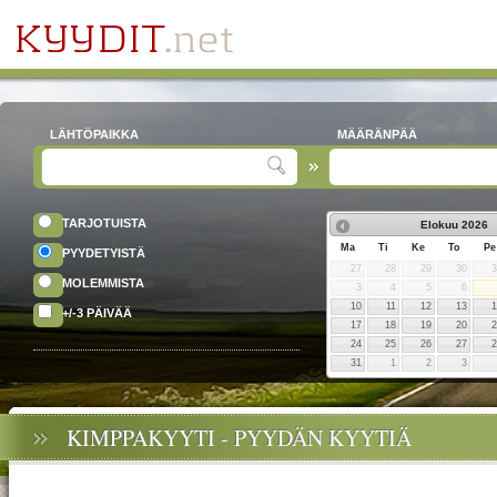
LÄHTÖPAIKKA
MÄÄRÄNPÄÄ
TARJOTUISTA
Elokuu
2026
Ma
Ti
Ke
To
Pe
PYYDETYISTÄ
27
28
29
30
MOLEMMISTA
3
4
5
6
10
11
12
13
+/-3 PÄIVÄÄ
17
18
19
20
24
25
26
27
31
1
2
3
KIMPPAKYYTI - PYYDÄN KYYTIÄ