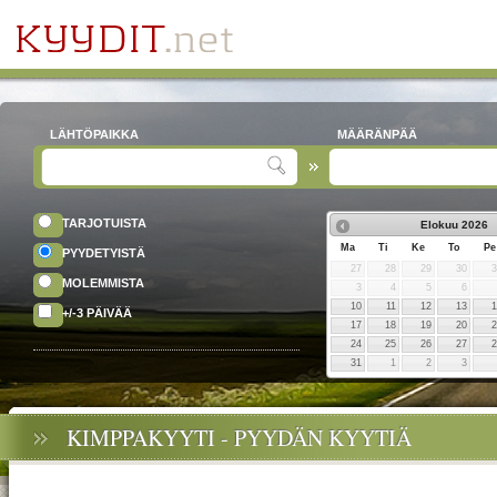
LÄHTÖPAIKKA
MÄÄRÄNPÄÄ
TARJOTUISTA
Elokuu
2026
Ma
Ti
Ke
To
Pe
PYYDETYISTÄ
27
28
29
30
MOLEMMISTA
3
4
5
6
10
11
12
13
+/-3 PÄIVÄÄ
17
18
19
20
24
25
26
27
31
1
2
3
KIMPPAKYYTI - PYYDÄN KYYTIÄ