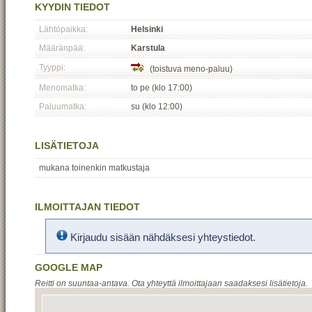
KYYDIN TIEDOT
Lähtöpaikka:
Helsinki
Määränpää:
Karstula
Tyyppi:
(toistuva meno-paluu)
Menomatka:
to pe (klo 17:00)
Paluumatka:
su (klo 12:00)
LISÄTIETOJA
mukana toinenkin matkustaja
ILMOITTAJAN TIEDOT
Kirjaudu sisään nähdäksesi yhteystiedot.
GOOGLE MAP
Reitti on suuntaa-antava. Ota yhteyttä ilmoittajaan saadaksesi lisätietoja.