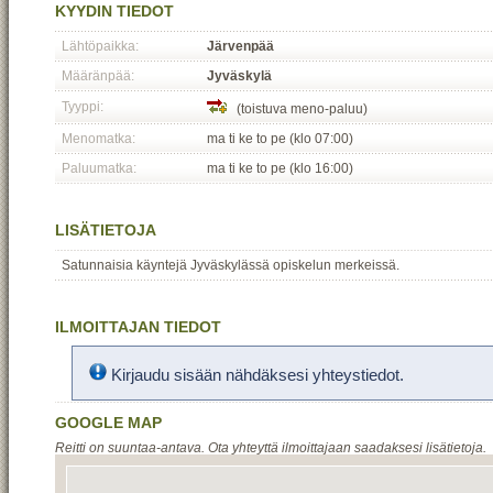
KYYDIN TIEDOT
Lähtöpaikka:
Järvenpää
Määränpää:
Jyväskylä
Tyyppi:
(toistuva meno-paluu)
Menomatka:
ma ti ke to pe (klo 07:00)
Paluumatka:
ma ti ke to pe (klo 16:00)
LISÄTIETOJA
Satunnaisia käyntejä Jyväskylässä opiskelun merkeissä.
ILMOITTAJAN TIEDOT
Kirjaudu sisään nähdäksesi yhteystiedot.
GOOGLE MAP
Reitti on suuntaa-antava. Ota yhteyttä ilmoittajaan saadaksesi lisätietoja.