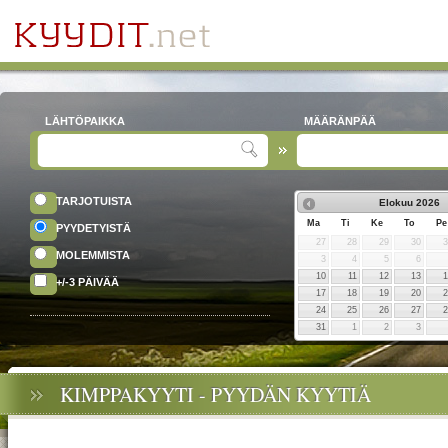
LÄHTÖPAIKKA
MÄÄRÄNPÄÄ
TARJOTUISTA
Elokuu
2026
Ma
Ti
Ke
To
Pe
PYYDETYISTÄ
27
28
29
30
MOLEMMISTA
3
4
5
6
10
11
12
13
+/-3 PÄIVÄÄ
17
18
19
20
24
25
26
27
31
1
2
3
KIMPPAKYYTI - PYYDÄN KYYTIÄ