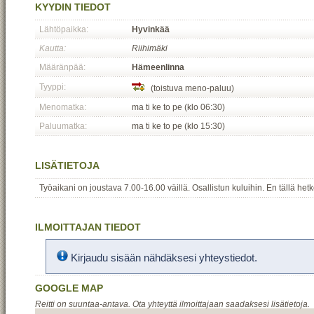
KYYDIN TIEDOT
Lähtöpaikka:
Hyvinkää
Kautta:
Riihimäki
Määränpää:
Hämeenlinna
Tyyppi:
(toistuva meno-paluu)
Menomatka:
ma ti ke to pe (klo 06:30)
Paluumatka:
ma ti ke to pe (klo 15:30)
LISÄTIETOJA
Työaikani on joustava 7.00-16.00 väillä. Osallistun kuluihin. En tällä he
ILMOITTAJAN TIEDOT
Kirjaudu sisään nähdäksesi yhteystiedot.
GOOGLE MAP
Reitti on suuntaa-antava. Ota yhteyttä ilmoittajaan saadaksesi lisätietoja.