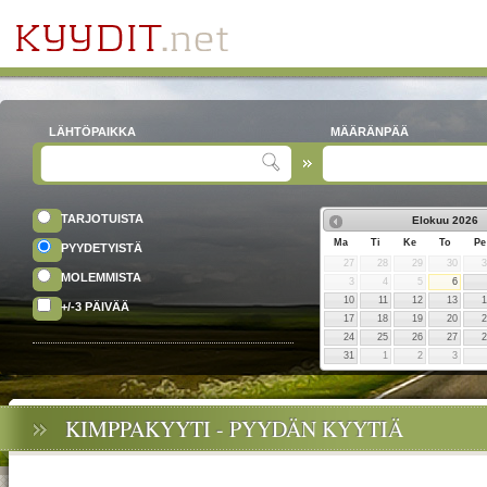
LÄHTÖPAIKKA
MÄÄRÄNPÄÄ
TARJOTUISTA
Elokuu
2026
Ma
Ti
Ke
To
Pe
PYYDETYISTÄ
27
28
29
30
MOLEMMISTA
3
4
5
6
10
11
12
13
+/-3 PÄIVÄÄ
17
18
19
20
24
25
26
27
31
1
2
3
KIMPPAKYYTI - PYYDÄN KYYTIÄ