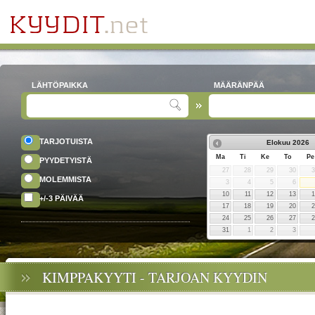
LÄHTÖPAIKKA
MÄÄRÄNPÄÄ
TARJOTUISTA
Elokuu
2026
Ma
Ti
Ke
To
Pe
PYYDETYISTÄ
27
28
29
30
MOLEMMISTA
3
4
5
6
10
11
12
13
+/-3 PÄIVÄÄ
17
18
19
20
24
25
26
27
31
1
2
3
KIMPPAKYYTI - TARJOAN KYYDIN