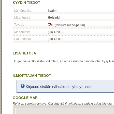
KYYDIN TIEDOT
Lähtöpaikka:
Iisalmi
Määränpää:
Helsinki
Tyyppi:
(toistuva meno-paluu)
Menomatka:
(klo 13:00)
Paluumatka:
(klo 13:00)
LISÄTIETOJA
kuljen väliä Hki-Iisalmi viikottain, en aina samoina päivinä joten kysy ti
ILMOITTAJAN TIEDOT
Kirjaudu sisään nähdäksesi yhteystiedot.
GOOGLE MAP
Reitti on suuntaa-antava. Ota yhteyttä ilmoittajaan saadaksesi lisätietoja.