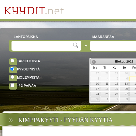
LÄHTÖPAIKKA
MÄÄRÄNPÄÄ
TARJOTUISTA
Elokuu
2026
Ma
Ti
Ke
To
Pe
PYYDETYISTÄ
27
28
29
30
MOLEMMISTA
3
4
5
6
10
11
12
13
+/-3 PÄIVÄÄ
17
18
19
20
24
25
26
27
31
1
2
3
KIMPPAKYYTI - PYYDÄN KYYTIÄ