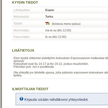
KYYDIN TIEDOT
Lähtöpaikka:
Espoo
Määränpää:
Turku
Tyyppi:
(toistuva meno-paluu)
Menomatka:
ma to su (klo 12:00)
Paluumatka:
to su (klo 12:00)
LISÄTIETOJA
Etsin kyytiä viikkoisin pidettyihin kokouksiin Espoossa(voin matkustaa 
ajoissa)
Kokoukset ovat Su 14-17 ja Ke 19-22, joskus muulloinkin.
Pahoitan puh. nro.n puutteesta.
Ota yhteyttä jos lähdette ajassa, jolla pääsisin espooseen kokouksen alku
tarkka.
ILMOITTAJAN TIEDOT
Kirjaudu sisään nähdäksesi yhteystiedot.