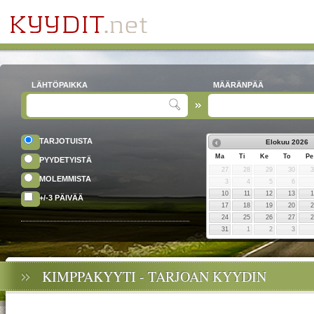
LÄHTÖPAIKKA
MÄÄRÄNPÄÄ
TARJOTUISTA
Elokuu
2026
Ma
Ti
Ke
To
Pe
PYYDETYISTÄ
27
28
29
30
MOLEMMISTA
3
4
5
6
10
11
12
13
+/-3 PÄIVÄÄ
17
18
19
20
24
25
26
27
31
1
2
3
KIMPPAKYYTI - TARJOAN KYYDIN