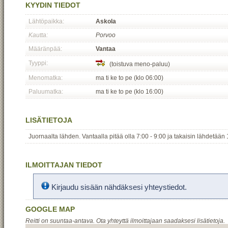
KYYDIN TIEDOT
Lähtöpaikka:
Askola
Kautta:
Porvoo
Määränpää:
Vantaa
Tyyppi:
(toistuva meno-paluu)
Menomatka:
ma ti ke to pe (klo 06:00)
Paluumatka:
ma ti ke to pe (klo 16:00)
LISÄTIETOJA
Juornaalta lähden. Vantaalla pitää olla 7:00 - 9:00 ja takaisin lähdetään 
ILMOITTAJAN TIEDOT
Kirjaudu sisään nähdäksesi yhteystiedot.
GOOGLE MAP
Reitti on suuntaa-antava. Ota yhteyttä ilmoittajaan saadaksesi lisätietoja.