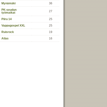
Mynämäki
36
PK-seudun
27
työmatkat
Piiru 14
25
Vappugospel XXL
25
Ruisrock
19
Atlas
16