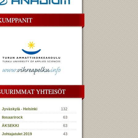
KUMPPANIT
SUURIMMAT YHTEISÖT
Jyväskylä - Helsinki
132
Ilosaarirock
63
ÄKSEKKI
63
Johtajatulet 2019
43