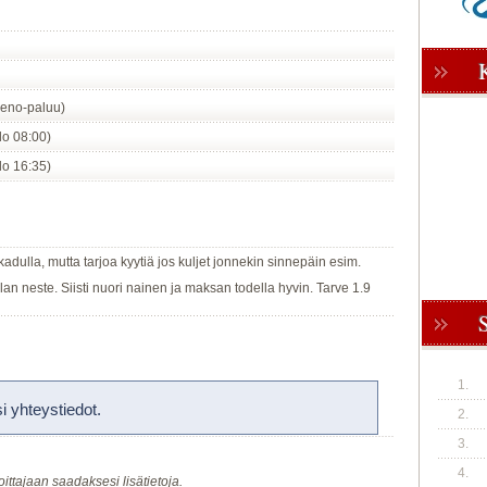
eno-paluu)
klo 08:00)
klo 16:35)
kadulla, mutta tarjoa kyytiä jos kuljet jonnekin sinnepäin esim.
neste. Siisti nuori nainen ja maksan todella hyvin. Tarve 1.9
1.
 yhteystiedot.
2.
3.
4.
oittajaan saadaksesi lisätietoja.