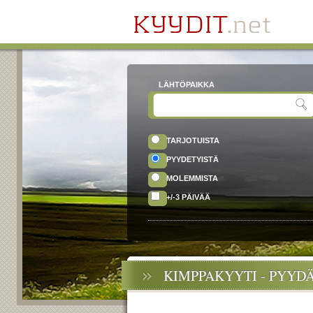
LÄHTÖPAIKKA
TARJOTUISTA
PYYDETYISTÄ
MOLEMMISTA
+/-3 PÄIVÄÄ
KIMPPAKYYTI - PYYD