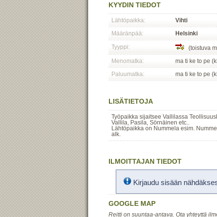
KYYDIN TIEDOT
Lähtöpaikka:
Vihti
Määränpää:
Helsinki
Tyyppi:
(toistuva m
Menomatka:
ma ti ke to pe (
Paluumatka:
ma ti ke to pe (
LISÄTIETOJA
Työpaikka sijaitsee Vallilassa Teollisuus
Vallila, Pasila, Sörnäinen etc..
Lähtöpaikka on Nummela esim. Nummelan 
alk.
ILMOITTAJAN TIEDOT
Kirjaudu sisään nähdäksesi
GOOGLE MAP
Reitti on suuntaa-antava. Ota yhteyttä ilm