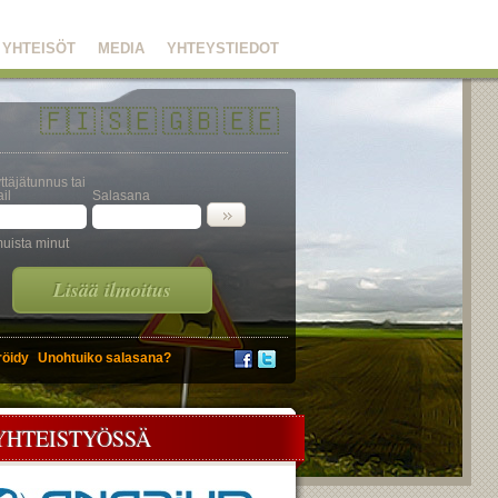
YHTEISÖT
MEDIA
YHTEYSTIEDOT
🇫🇮
🇸🇪
🇬🇧
🇪🇪
ttäjätunnus tai
il
Salasana
uista minut
Lisää ilmoitus
röidy
Unohtuiko salasana?
YHTEISTYÖSSÄ