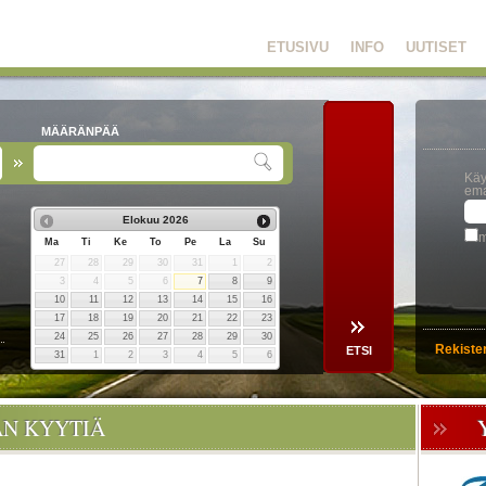
ETUSIVU
INFO
UUTISET
MÄÄRÄNPÄÄ
Käy
ema
Elokuu
2026
m
Ma
Ti
Ke
To
Pe
La
Su
27
28
29
30
31
1
2
3
4
5
6
7
8
9
10
11
12
13
14
15
16
17
18
19
20
21
22
23
24
25
26
27
28
29
30
Rekiste
31
1
2
3
4
5
6
ÄN KYYTIÄ