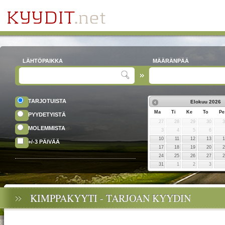
LÄHTÖPAIKKA
MÄÄRÄNPÄÄ
TARJOTUISTA
Elokuu
2026
Ma
Ti
Ke
To
Pe
PYYDETYISTÄ
27
28
29
30
MOLEMMISTA
3
4
5
6
10
11
12
13
+/-3 PÄIVÄÄ
17
18
19
20
24
25
26
27
31
1
2
3
KIMPPAKYYTI - TARJOAN KYYDIN