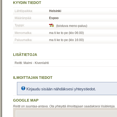
KYYDIN TIEDOT
Lähtöpaikka:
Helsinki
Määränpää:
Espoo
Tyyppi:
(toistuva meno-paluu)
Menomatka:
ma ti ke to pe (klo 06:00)
Paluumatka:
ma ti ke to pe (klo 16:00)
LISÄTIETOJA
Reitti: Malmi - Kivenlahti
ILMOITTAJAN TIEDOT
Kirjaudu sisään nähdäksesi yhteystiedot.
GOOGLE MAP
Reitti on suuntaa-antava. Ota yhteyttä ilmoittajaan saadaksesi lisätietoja.