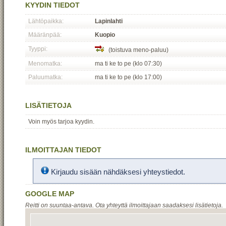
KYYDIN TIEDOT
Lähtöpaikka:
Lapinlahti
Määränpää:
Kuopio
Tyyppi:
(toistuva meno-paluu)
Menomatka:
ma ti ke to pe (klo 07:30)
Paluumatka:
ma ti ke to pe (klo 17:00)
LISÄTIETOJA
Voin myös tarjoa kyydin.
ILMOITTAJAN TIEDOT
Kirjaudu sisään nähdäksesi yhteystiedot.
GOOGLE MAP
Reitti on suuntaa-antava. Ota yhteyttä ilmoittajaan saadaksesi lisätietoja.