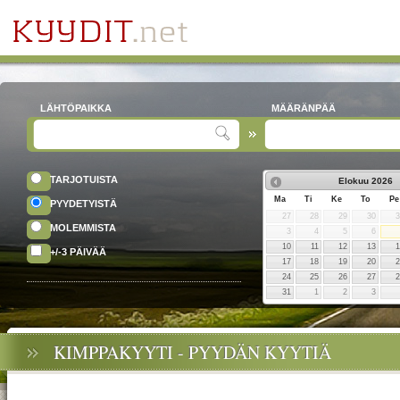
LÄHTÖPAIKKA
MÄÄRÄNPÄÄ
TARJOTUISTA
Elokuu
2026
Ma
Ti
Ke
To
Pe
PYYDETYISTÄ
27
28
29
30
MOLEMMISTA
3
4
5
6
10
11
12
13
+/-3 PÄIVÄÄ
17
18
19
20
24
25
26
27
31
1
2
3
KIMPPAKYYTI - PYYDÄN KYYTIÄ