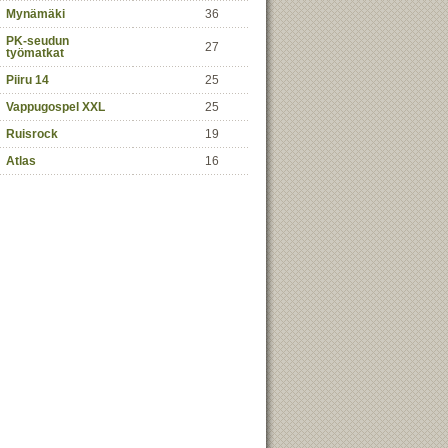
Mynämäki
36
PK-seudun
27
työmatkat
Piiru 14
25
Vappugospel XXL
25
Ruisrock
19
Atlas
16