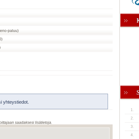
eno-paluu)
0)
)
 yhteystiedot.
1.
2.
oittajaan saadaksesi lisätietoja.
3.
4.