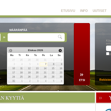
ETUSIVU
INFO
UUTISET
MÄÄRÄNPÄÄ
Käy
ema
Elokuu
2026
m
Ma
Ti
Ke
To
Pe
La
Su
27
28
29
30
31
1
2
3
4
5
6
7
8
9
10
11
12
13
14
15
16
17
18
19
20
21
22
23
24
25
26
27
28
29
30
Rekiste
31
1
2
3
4
5
6
ÄN KYYTIÄ