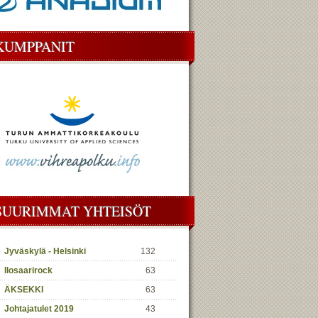
KUMPPANIT
SUURIMMAT YHTEISÖT
Jyväskylä - Helsinki
132
Ilosaarirock
63
ÄKSEKKI
63
Johtajatulet 2019
43