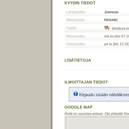
KYYDIN TIEDOT
Lähtöpaikka:
Joensuu
Määränpää:
Helsinki
Tyyppi:
(toistuva m
Menomatka:
ma su (klo 07:1
Paluumatka:
pe la (klo 13:18
LISÄTIETOJA
ILMOITTAJAN TIEDOT
Kirjaudu sisään nähdäksesi
GOOGLE MAP
Reitti on suuntaa-antava. Ota yhteyttä ilm