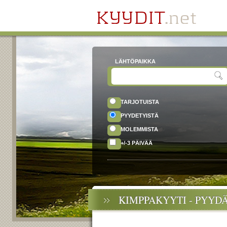
LÄHTÖPAIKKA
TARJOTUISTA
PYYDETYISTÄ
MOLEMMISTA
+/-3 PÄIVÄÄ
KIMPPAKYYTI - PYYD