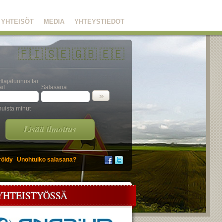
YHTEISÖT
MEDIA
YHTEYSTIEDOT
🇫🇮
🇸🇪
🇬🇧
🇪🇪
ttäjätunnus tai
il
Salasana
uista minut
Lisää ilmoitus
röidy
Unohtuiko salasana?
YHTEISTYÖSSÄ