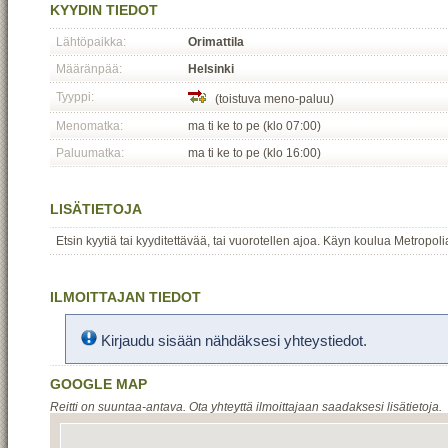
KYYDIN TIEDOT
Lähtöpaikka:
Orimattila
Määränpää:
Helsinki
Tyyppi:
(toistuva meno-paluu)
Menomatka:
ma ti ke to pe (klo 07:00)
Paluumatka:
ma ti ke to pe (klo 16:00)
LISÄTIETOJA
Etsin kyytiä tai kyyditettävää, tai vuorotellen ajoa. Käyn koulua Metrop
ILMOITTAJAN TIEDOT
Kirjaudu sisään nähdäksesi yhteystiedot.
GOOGLE MAP
Reitti on suuntaa-antava. Ota yhteyttä ilmoittajaan saadaksesi lisätietoja.