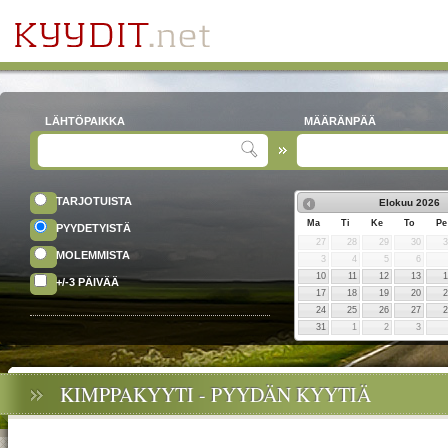
LÄHTÖPAIKKA
MÄÄRÄNPÄÄ
TARJOTUISTA
Elokuu
2026
Ma
Ti
Ke
To
Pe
PYYDETYISTÄ
27
28
29
30
MOLEMMISTA
3
4
5
6
10
11
12
13
+/-3 PÄIVÄÄ
17
18
19
20
24
25
26
27
31
1
2
3
KIMPPAKYYTI - PYYDÄN KYYTIÄ